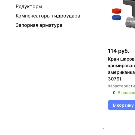
Редукторы
Компенсаторы гидроудара
Запорная арматура
114 руб.
Кран шаро
хромирован
американка FAR (F
3079)
Характеристи
0
В налич
В корзину