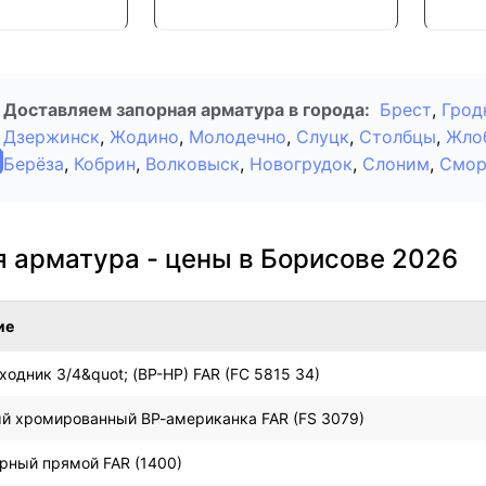
Доставляем запорная арматура в города:
Брест
,
Грод
Дзержинск
,
Жодино
,
Молодечно
,
Слуцк
,
Столбцы
,
Жло
Берёза
,
Кобрин
,
Волковыск
,
Новогрудок
,
Слоним
,
Смор
 арматура - цены в Борисове 2026
ие
ходник 3/4&quot; (ВР-НР) FAR (FC 5815 34)
й хромированный ВР-американка FAR (FS 3079)
орный прямой FAR (1400)