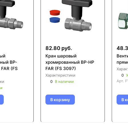
82.80 руб.
48.3
вый
Кран шаровый
Вент
ный ВР-
хромированный ВР-НР
прям
S
FAR (FS 3097)
Харак
Характеристики
0
У
Арт.
F
ки
0
В наличии
ии
В корзину
В к