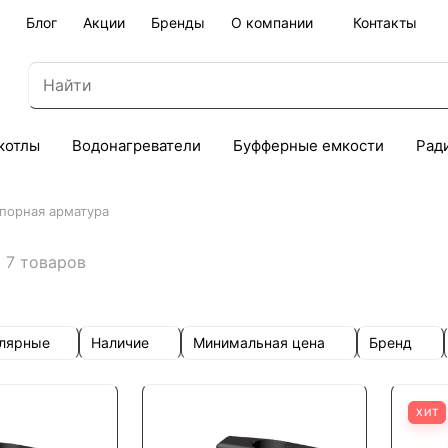
Блог
Акции
Бренды
О компании
Контакты
котлы
Водонагреватели
Буфферные емкости
Рад
порная арматура
7 товаров
улярные
Наличие
Минимальная цена
Бренд
ХИТ