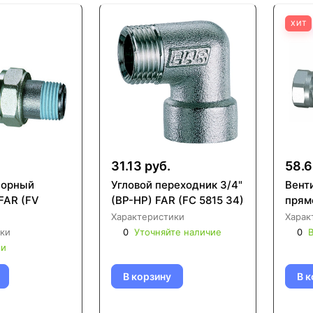
ХИТ
31.13 руб.
58.6
порный
Угловой переходник 3/4"
Вент
FAR (FV
(ВР-НР) FAR (FC 5815 34)
прямо
Характеристики
Харак
ки
0
Уточняйте наличие
0
В
ии
В корзину
В к