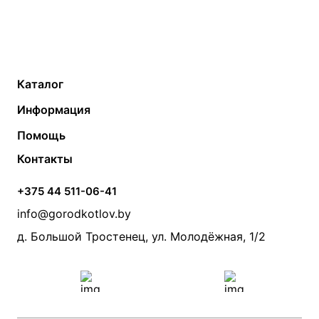
Каталог
Газовые котлы
Водонагреватели
Информация
Твердотопливные котлы
Теплый пол
О компании
Помощь
Электрические котлы
Радиаторы
Контакты
Условия оплаты
Контакты
Банные печи
Насосы
Статьи
Условия доставки
Камины и печи
Дымоходы
Акции
+375 44 511-06-41
Монтаж систем отопления
Производители
info@gorodkotlov.by
Прайс по монтажу систем отопления
Проект систем отопления
д. Большой Тростенец, ул. Молодёжная, 1/2