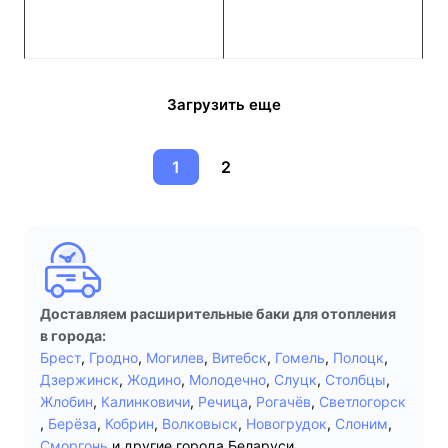
Загрузить еще
1
2
Доставляем расширительные баки для отопления
в города:
Брест
,
Гродно
,
Могилев
,
Витебск
,
Гомель
,
Полоцк
,
Дзержинск
,
Жодино
,
Молодечно
,
Слуцк
,
Столбцы
,
Жлобин
,
Калинковичи
,
Речица
,
Рогачёв
,
Светлогорск
,
Берёза
,
Кобрин
,
Волковыск
,
Новогрудок
,
Слоним
,
Сморгонь
и другие города Беларуси