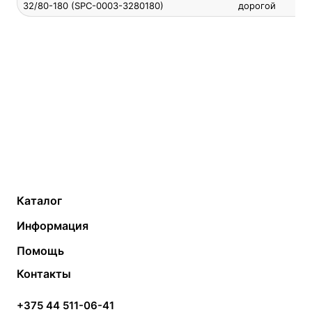
32/80-180 (SPC-0003-3280180)
дорогой
Каталог
Газовые котлы
Водонагреватели
Информация
Твердотопливные котлы
Теплый пол
О компании
Помощь
Электрические котлы
Радиаторы
Контакты
Условия оплаты
Контакты
Банные печи
Насосы
Статьи
Условия доставки
Камины и печи
Дымоходы
Акции
+375 44 511-06-41
Монтаж систем отопления