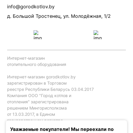
Производители
info@gorodkotlov.by
Прайс по монтажу систем отопления
Проект систем отопления
д. Большой Тростенец, ул. Молодёжная, 1/2
Интернет-магазин
отопительного оборудования
Интернет-магазин gorodkotlov.by
зарегистрирован в Торговом
реестре Республики Беларусь 03.04.2017
Компания ООО "Город котлов и
отопления" зарегистрирована
решением Мингорисполкома
от 13.03.2017, в Едином
государственном регистре
юр. лиц и индивидуальных
Уважаемые покупатели! Мы переехали по
предпринимателей за №192786120.