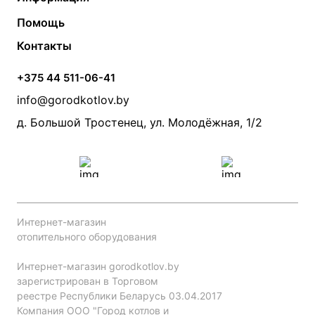
Твердотопливные котлы
Теплый пол
О компании
Помощь
Электрические котлы
Радиаторы
Контакты
Условия оплаты
Контакты
Банные печи
Насосы
Статьи
Условия доставки
Камины и печи
Дымоходы
Акции
+375 44 511-06-41
Монтаж систем отопления
Производители
info@gorodkotlov.by
Прайс по монтажу систем отопления
Проект систем отопления
д. Большой Тростенец, ул. Молодёжная, 1/2
Интернет-магазин
отопительного оборудования
Интернет-магазин gorodkotlov.by
зарегистрирован в Торговом
реестре Республики Беларусь 03.04.2017
Компания ООО "Город котлов и