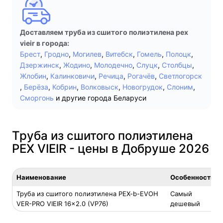
Доставляем труба из сшитого полиэтилена pex
vieir в города:
Брест
,
Гродно
,
Могилев
,
Витебск
,
Гомель
,
Полоцк
,
Дзержинск
,
Жодино
,
Молодечно
,
Слуцк
,
Столбцы
,
Жлобин
,
Калинковичи
,
Речица
,
Рогачёв
,
Светлогорск
,
Берёза
,
Кобрин
,
Волковыск
,
Новогрудок
,
Слоним
,
Сморгонь
и другие города Беларуси
Труба из сшитого полиэтилена
PEX VIEIR - цены в Добруше 2026
Наименование
Особенность
Труба из сшитого полиэтилена PEX-b-EVOH
Самый
VER-PRO VIEIR 16×2.0 (VP76)
дешевый