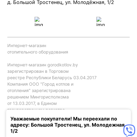
Проект систем отопления
д. Большой Тростенец, ул. Молодёжная, 1/2
Интернет-магазин
отопительного оборудования
Интернет-магазин gorodkotlov.by
зарегистрирован в Торговом
реестре Республики Беларусь 03.04.2017
Компания ООО "Город котлов и
отопления" зарегистрирована
решением Мингорисполкома
от 13.03.2017, в Едином
государственном регистре
юр. лиц и индивидуальных
Уважаемые покупатели! Мы переехали по
предпринимателей за №192786120.
адресу: Большой Тростенец, ул. Молодежная,
1/2