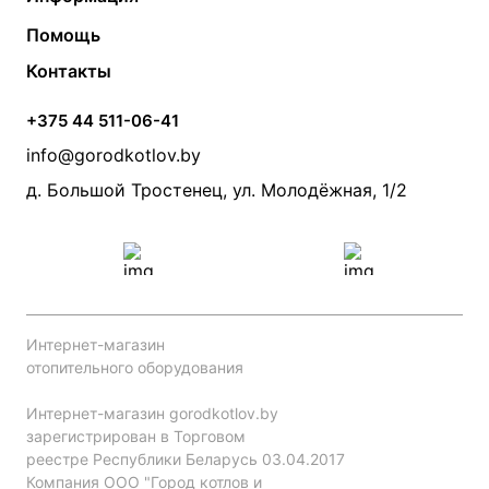
Твердотопливные котлы
Теплый пол
О компании
Помощь
Электрические котлы
Радиаторы
Контакты
Условия оплаты
Контакты
Банные печи
Насосы
Статьи
Условия доставки
Камины и печи
Дымоходы
Акции
+375 44 511-06-41
Монтаж систем отопления
Производители
info@gorodkotlov.by
Прайс по монтажу систем отопления
Проект систем отопления
д. Большой Тростенец, ул. Молодёжная, 1/2
Интернет-магазин
отопительного оборудования
Интернет-магазин gorodkotlov.by
зарегистрирован в Торговом
реестре Республики Беларусь 03.04.2017
Компания ООО "Город котлов и