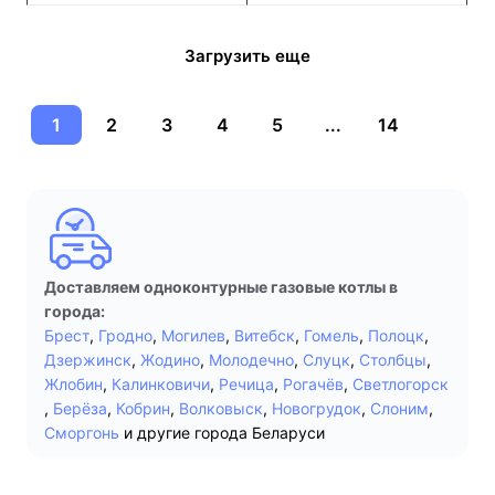
Загрузить еще
1
2
3
4
5
...
14
Доставляем одноконтурные газовые котлы в
города:
Брест
,
Гродно
,
Могилев
,
Витебск
,
Гомель
,
Полоцк
,
Дзержинск
,
Жодино
,
Молодечно
,
Слуцк
,
Столбцы
,
Жлобин
,
Калинковичи
,
Речица
,
Рогачёв
,
Светлогорск
,
Берёза
,
Кобрин
,
Волковыск
,
Новогрудок
,
Слоним
,
Сморгонь
и другие города Беларуси