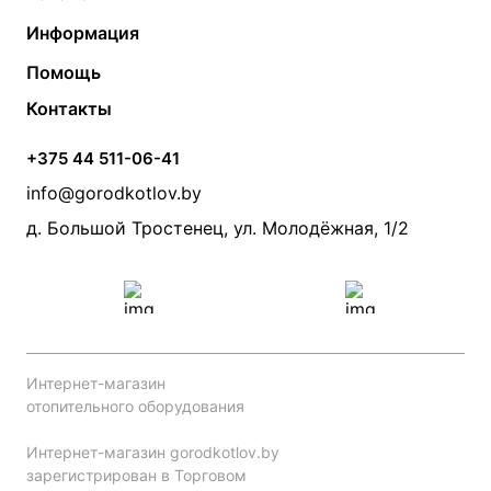
Газовые котлы
Водонагреватели
Информация
Твердотопливные котлы
Теплый пол
О компании
Помощь
Электрические котлы
Радиаторы
Контакты
Условия оплаты
Контакты
Банные печи
Насосы
Статьи
Условия доставки
Камины и печи
Дымоходы
Акции
+375 44 511-06-41
Монтаж систем отопления
Производители
info@gorodkotlov.by
Прайс по монтажу систем отопления
Проект систем отопления
д. Большой Тростенец, ул. Молодёжная, 1/2
Интернет-магазин
отопительного оборудования
Интернет-магазин gorodkotlov.by
зарегистрирован в Торговом