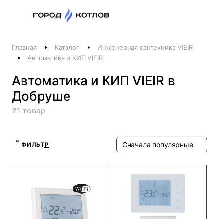
Назад
Главная
Каталог
Инженерная сантехника VIEIR
Телефоны
Автоматика и КИП VIEIR
+375 44 511-06-41
Автоматика и КИП VIEIR в
+375 29 237-06-41
Добруше
Котлы и отопление
21 товар
+375 44 521-06-41
Печи, камины, бани
Сначала популярные
ФИЛЬТР
Заказать звонок