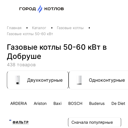
Назад
Главная
Каталог
Газовые котлы
Телефоны
Газовые котлы 50-60 кВт
+375 44 511-06-41
Газовые котлы 50-60 кВт в
+375 29 237-06-41
Добруше
Котлы и отопление
438 товаров
+375 44 521-06-41
Печи, камины, бани
Двухконтурные
Одноконтурные
Заказать звонок
ARDERIA
Ariston
Baxi
BOSCH
Buderus
De Dietr
Сначала популярные
ФИЛЬТР