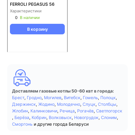
FERROLI PEGASUS 56
Характеристики
0
В наличии
В корзину
Доставляем газовые котлы 50-60 квт в города:
Брест
,
Гродно
,
Могилев
,
Витебск
,
Гомель
,
Полоцк
,
Дзержинск
,
Жодино
,
Молодечно
,
Слуцк
,
Столбцы
,
Жлобин
,
Калинковичи
,
Речица
,
Рогачёв
,
Светлогорск
,
Берёза
,
Кобрин
,
Волковыск
,
Новогрудок
,
Слоним
,
Сморгонь
и другие города Беларуси