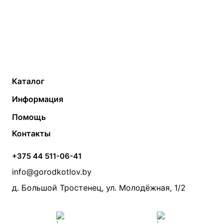
Каталог
Газовые котлы
Водонагреватели
Информация
Твердотопливные котлы
Теплый пол
О компании
Помощь
Электрические котлы
Радиаторы
Контакты
Условия оплаты
Контакты
Банные печи
Насосы
Статьи
Условия доставки
Камины и печи
Дымоходы
Акции
+375 44 511-06-41
Монтаж систем отопления
Производители
info@gorodkotlov.by
Прайс по монтажу систем отопления
Проект систем отопления
д. Большой Тростенец, ул. Молодёжная, 1/2