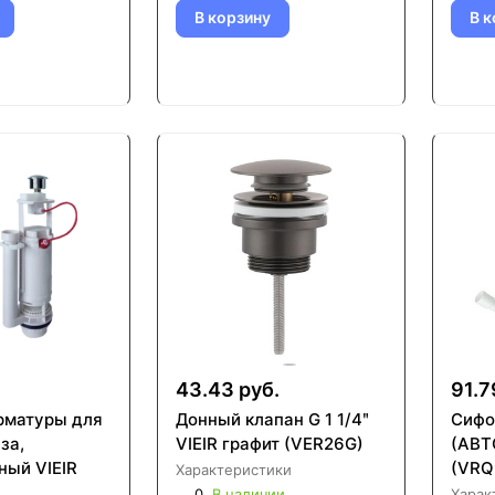
В корзину
В к
43.43 руб.
91.7
рматуры для
Донный клапан G 1 1/4ʺ
Сифо
за,
VIEIR графит (VER26G)
(АВТ
ный VIEIR
(VRQ
Характеристики
0
В наличии
Харак