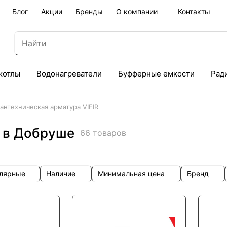
Блог
Акции
Бренды
О компании
Контакты
котлы
Водонагреватели
Буфферные емкости
Рад
антехническая арматура VIEIR
R в Добруше
66 товаров
улярные
Наличие
Минимальная цена
Бренд