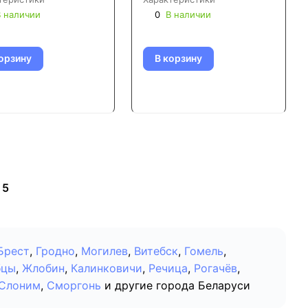
 наличии
0
В наличии
орзину
В корзину
5
Брест
,
Гродно
,
Могилев
,
Витебск
,
Гомель
,
бцы
,
Жлобин
,
Калинковичи
,
Речица
,
Рогачёв
,
Слоним
,
Сморгонь
и другие города Беларуси