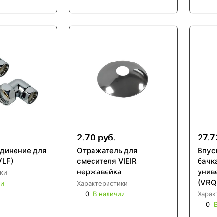
2.70 руб.
27.7
единение для
Отражатель для
Впус
VLF)
смесителя VIEIR
бачка
нержавейка
унив
ки
(VRQ
ии
Характеристики
0
В наличии
Харак
0
В