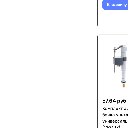
В корзину
57.64 руб.
Комплект а
бачка унита
универсаль
(VRQ37)