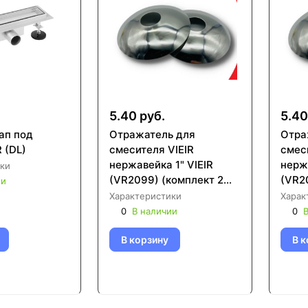
5.40 руб.
5.40
ап под
Отражатель для
Отра
R (DL)
смесителя VIEIR
смес
нержавейка 1" VIEIR
нержа
ки
(VR2099) (комплект 2
(VR2
ии
шт)
шт)
Характеристики
Харак
0
В наличии
0
В
В корзину
В к