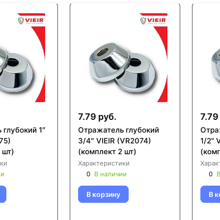
7.79 руб.
7.79
 глубокий 1″
Отражатель глубокий
Отра
75)
3/4″ VIEIR (VR2074)
1/2" 
 шт)
(комплект 2 шт)
(комп
ки
Характеристики
Харак
ии
0
В наличии
0
В
В корзину
В к