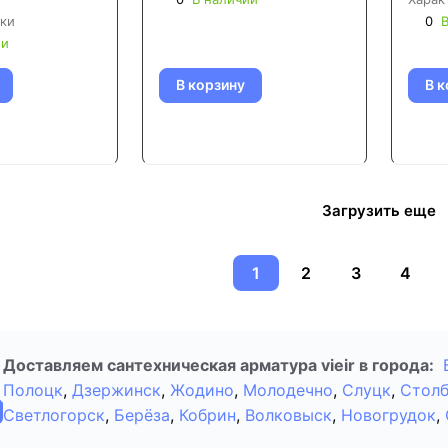
ки
0
В
ии
В корзину
В к
Загрузить еще
1
2
3
4
Доставляем сантехническая арматура vieir в города:
Полоцк
,
Дзержинск
,
Жодино
,
Молодечно
,
Слуцк
,
Стол
Светлогорск
,
Берёза
,
Кобрин
,
Волковыск
,
Новогрудок
,