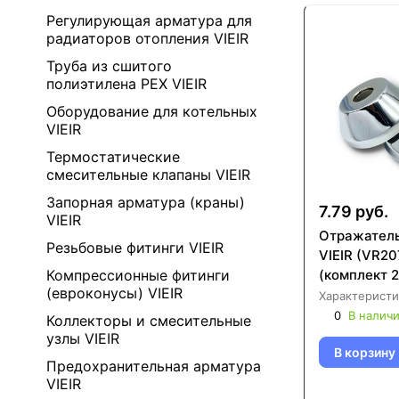
Регулирующая арматура для
радиаторов отопления VIEIR
Труба из сшитого
полиэтилена PEX VIEIR
Оборудование для котельных
VIEIR
Термостатические
смесительные клапаны VIEIR
Запорная арматура (краны)
7.79 руб.
VIEIR
Отражатель
Резьбовые фитинги VIEIR
VIEIR (VR20
(комплект 2
Компрессионные фитинги
(евроконусы) VIEIR
Характеристи
0
В налич
Коллекторы и смесительные
узлы VIEIR
В корзину
Предохранительная арматура
VIEIR