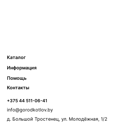
Каталог
Газовые котлы
Водонагреватели
Информация
Твердотопливные котлы
Теплый пол
О компании
Помощь
Электрические котлы
Радиаторы
Контакты
Условия оплаты
Контакты
Банные печи
Насосы
Статьи
Условия доставки
Камины и печи
Дымоходы
Акции
+375 44 511-06-41
Монтаж систем отопления
Производители
info@gorodkotlov.by
Прайс по монтажу систем отопления
Проект систем отопления
д. Большой Тростенец, ул. Молодёжная, 1/2