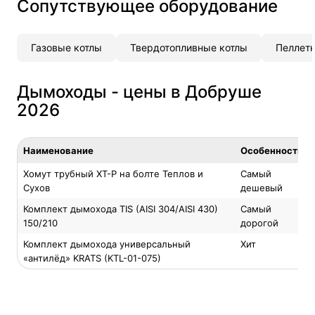
Сопутствующее оборудование
Газовые котлы
Твердотопливные котлы
Пеллетн
Дымоходы - цены в Добруше
2026
Наименование
Особенность
Хомут трубный ХТ-Р на болте Теплов и
Самый
Сухов
дешевый
Комплект дымохода TIS (AISI 304/AISI 430)
Самый
150/210
дорогой
Комплект дымохода универсальный
Хит
«антилёд» KRATS (KTL-01-075)