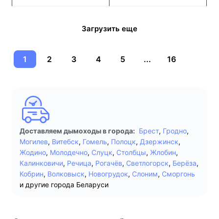
Загрузить еще
1
2
3
4
5
...
16
Доставляем дымоходы в города:
Брест
,
Гродно
,
Могилев
,
Витебск
,
Гомель
,
Полоцк
,
Дзержинск
,
Жодино
,
Молодечно
,
Слуцк
,
Столбцы
,
Жлобин
,
Калинковичи
,
Речица
,
Рогачёв
,
Светлогорск
,
Берёза
,
Кобрин
,
Волковыск
,
Новогрудок
,
Слоним
,
Сморгонь
и другие города Беларуси