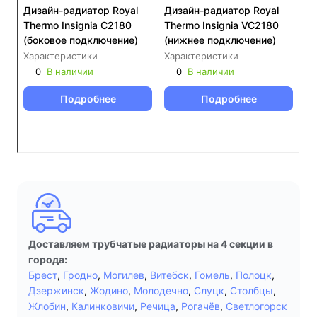
Дизайн-радиатор Royal
Дизайн-радиатор Royal
Thermo Insignia C2180
Thermo Insignia VC2180
(боковое подключение)
(нижнее подключение)
Характеристики
Характеристики
0
В наличии
0
В наличии
Подробнее
Подробнее
Доставляем трубчатые радиаторы на 4 секции в
города:
Брест
,
Гродно
,
Могилев
,
Витебск
,
Гомель
,
Полоцк
,
Дзержинск
,
Жодино
,
Молодечно
,
Слуцк
,
Столбцы
,
Жлобин
,
Калинковичи
,
Речица
,
Рогачёв
,
Светлогорск