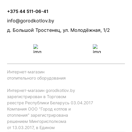
Банные печи
Насосы
Статьи
Условия доставки
Камины и печи
Дымоходы
Акции
+375 44 511-06-41
Монтаж систем отопления
Производители
info@gorodkotlov.by
Прайс по монтажу систем отопления
Проект систем отопления
д. Большой Тростенец, ул. Молодёжная, 1/2
Интернет-магазин
отопительного оборудования
Интернет-магазин gorodkotlov.by
зарегистрирован в Торговом
реестре Республики Беларусь 03.04.2017
Компания ООО "Город котлов и
отопления" зарегистрирована
решением Мингорисполкома
от 13.03.2017, в Едином