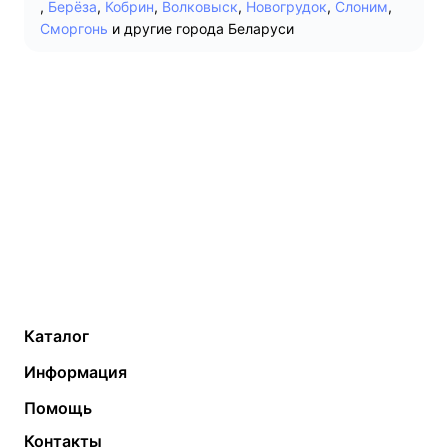
,
Берёза
,
Кобрин
,
Волковыск
,
Новогрудок
,
Слоним
,
Сморгонь
и другие города Беларуси
Каталог
Газовые котлы
Водонагреватели
Информация
Твердотопливные котлы
Теплый пол
О компании
Помощь
Электрические котлы
Радиаторы
Контакты
Условия оплаты
Контакты