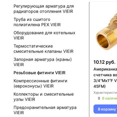
Регулирующая арматура для
радиаторов отопления VIEIR
Труба из сшитого
полиэтилена PEX VIEIR
Оборудование для котельных
VIEIR
Термостатические
смесительные клапаны VIEIR
Запорная арматура (краны)
10.12 руб.
VIEIR
Американка
Резьбовые фитинги VIEIR
счетчика в
3/4''Mx1''F 
Компрессионные фитинги
(евроконусы) VIEIR
45FM)
Характеристи
Коллекторы и смесительные
0
В налич
узлы VIEIR
Предохранительная арматура
В корзину
VIEIR