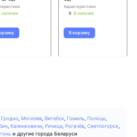
теристики
Характеристики
 наличии
0
В наличии
орзину
В корзину
Гродно
,
Могилев
,
Витебск
,
Гомель
,
Полоцк
,
бин
,
Калинковичи
,
Речица
,
Рогачёв
,
Светлогорск
,
гонь
и другие города Беларуси