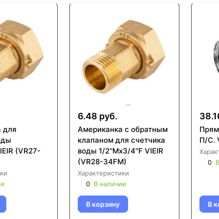
6.48 руб.
38.1
 для
Американка с обратным
Прям
оды
клапаном для счетчика
П/С. 
VIEIR (VR27-
воды 1/2''Mx3/4''F VIEIR
Харак
(VR28-34FM)
0
В
ки
Характеристики
ии
0
В наличии
В корзину
В к