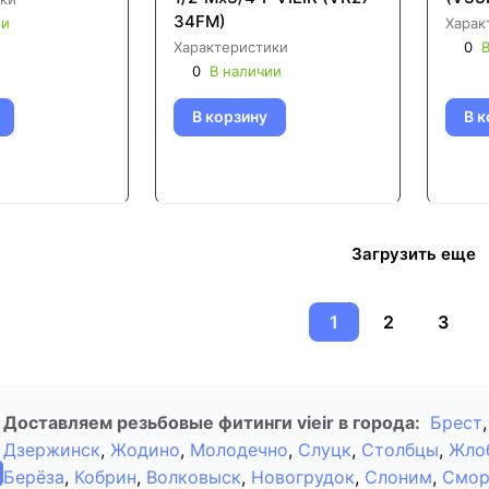
34FM)
ии
Харак
Характеристики
0
В
0
В наличии
В корзину
В к
Загрузить еще
1
2
3
Доставляем резьбовые фитинги vieir в города:
Брест
,
Дзержинск
,
Жодино
,
Молодечно
,
Слуцк
,
Столбцы
,
Жло
Берёза
,
Кобрин
,
Волковыск
,
Новогрудок
,
Слоним
,
Смор