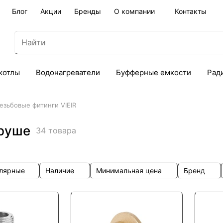
Блог
Акции
Бренды
О компании
Контакты
котлы
Водонагреватели
Буфферные емкости
Рад
езьбовые фитинги VIEIR
бруше
34 товара
улярные
Наличие
Минимальная цена
Бренд