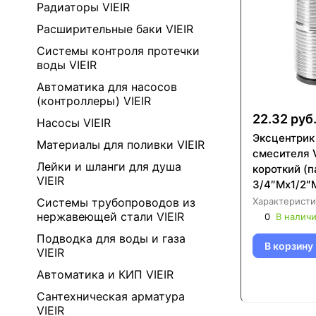
Радиаторы VIEIR
Расширительные баки VIEIR
Системы контроля протечки
воды VIEIR
Автоматика для насосов
(контроллеры) VIEIR
22.32 руб
Насосы VIEIR
Эксцентрик
Материалы для поливки VIEIR
смесителя 
Лейки и шланги для душа
короткий (п
VIEIR
3/4″Mx1/2″
Характеристи
Системы трубопроводов из
нержавеющей стали VIEIR
0
В налич
Подводка для воды и газа
В корзину
VIEIR
Автоматика и КИП VIEIR
Сантехническая арматура
VIEIR