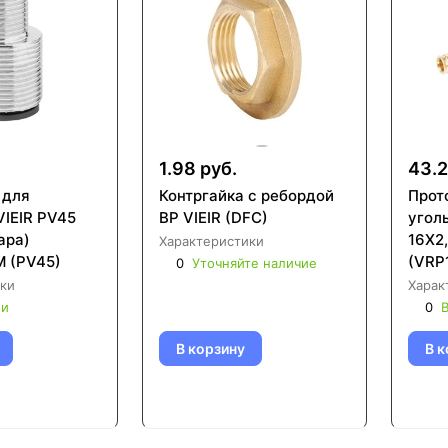
.
1.98 руб.
43.2
 для
Контргайка с ребордой
Прот
VIEIR PV45
ВР VIEIR (DFC)
уголь
ара)
16X2
Характеристики
M (PV45)
(VRP
0
Уточняйте наличие
ки
Харак
ии
0
В
В корзину
В к