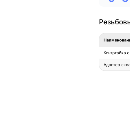
Резьбовы
Наименован
Контргайка с
Адаптер скв