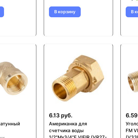
В корзину
В к
6.13 руб.
6.59
латунный
Американка для
Уголо
счетчика воды
FM V
1/2"Mx3/4"F VIEIR (VR27-
(V33
ки