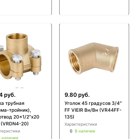
4 руб.
9.80 руб.
ка трубная
Уголок 45 градусов 3/4″
йма-тройник),
FF VIEIR Вн/Вн (VR44FF-
отвод 20x1/2"x20
135)
R (VRDN4-20)
Характеристики
теристики
0
В наличии
 наличии