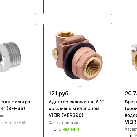
121 руб.
20.7
 для фильтра
Адаптер скважинный 1″
Врез
1/4" (SFH99)
со сливным клапаном
(обо
VIEIR (VER390)
водо
ки
VIEI
ии
Арт.
SFH99
Характеристики
0
В наличии
Харак
0
В