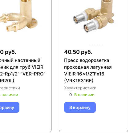
0 руб.
40.50 руб.
очный настенный
Пресс водорозетка
ник для труб VIEIR
проходная латунная
,2-Rp1/2" "VER-PRO"
VIEIR 16x1/2"Fx16
1620L)
(VRK16316F)
теристики
Характеристики
 наличии
0
В наличии
орзину
В корзину