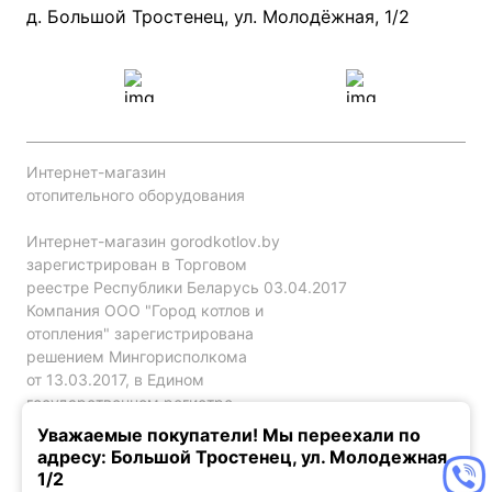
Проект систем отопления
д. Большой Тростенец, ул. Молодёжная, 1/2
Интернет-магазин
отопительного оборудования
Интернет-магазин gorodkotlov.by
зарегистрирован в Торговом
реестре Республики Беларусь 03.04.2017
Компания ООО "Город котлов и
отопления" зарегистрирована
решением Мингорисполкома
от 13.03.2017, в Едином
государственном регистре
юр. лиц и индивидуальных
Уважаемые покупатели! Мы переехали по
предпринимателей за №192786120.
адресу: Большой Тростенец, ул. Молодежная,
1/2