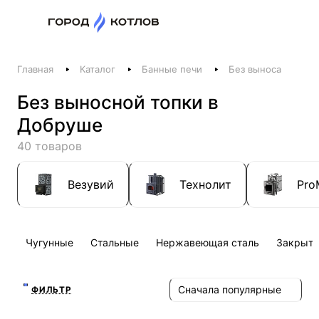
Назад
Главная
Каталог
Банные печи
Без выноса
Телефоны
Без выносной топки в
+375 44 511-06-41
Добруше
+375 29 237-06-41
Котлы и отопление
40 товаров
+375 44 521-06-41
Печи, камины, бани
Везувий
Технолит
Pro
Заказать звонок
Чугунные
Стальные
Нержавеющая сталь
Закрыта
Сначала популярные
ФИЛЬТР