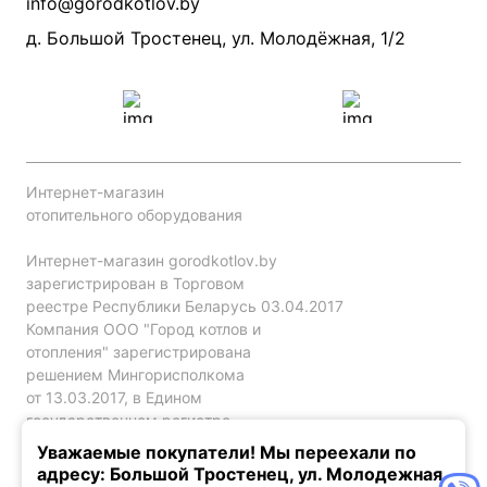
info@gorodkotlov.by
Прайс по монтажу систем отопления
Проект систем отопления
д. Большой Тростенец, ул. Молодёжная, 1/2
Интернет-магазин
отопительного оборудования
Интернет-магазин gorodkotlov.by
зарегистрирован в Торговом
реестре Республики Беларусь 03.04.2017
Компания ООО "Город котлов и
отопления" зарегистрирована
решением Мингорисполкома
от 13.03.2017, в Едином
государственном регистре
юр. лиц и индивидуальных
Уважаемые покупатели! Мы переехали по
предпринимателей за №192786120.
адресу: Большой Тростенец, ул. Молодежная,