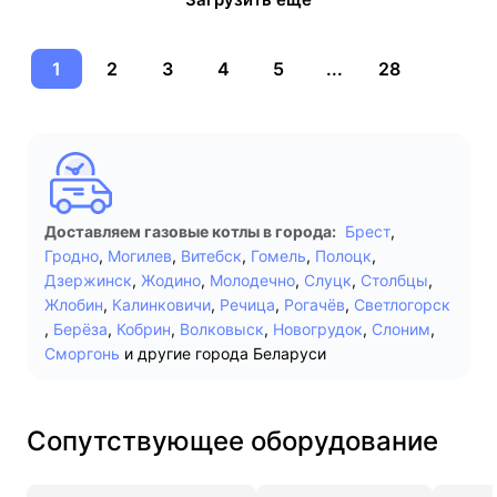
1
2
3
4
5
...
28
Доставляем газовые котлы в города:
Брест
,
Гродно
,
Могилев
,
Витебск
,
Гомель
,
Полоцк
,
Дзержинск
,
Жодино
,
Молодечно
,
Слуцк
,
Столбцы
,
Жлобин
,
Калинковичи
,
Речица
,
Рогачёв
,
Светлогорск
,
Берёза
,
Кобрин
,
Волковыск
,
Новогрудок
,
Слоним
,
Сморгонь
и другие города Беларуси
Сопутствующее оборудование