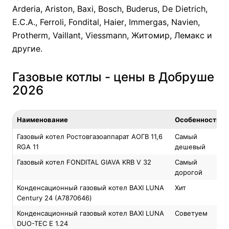
Arderia
,
Ariston
,
Baxi
,
Bosch
,
Buderus
,
De Dietrich
,
E.C.A.
,
Ferroli
,
Fondital
,
Haier
,
Immergas
,
Navien
,
Protherm
,
Vaillant
,
Viessmann
,
Житомир
,
Лемакс
и
другие.
Газовые котлы - цены в Добруше
2026
Наименование
Особенность
Газовый котел Ростовгазоаппарат АОГВ 11,6
Самый
RGA 11
дешевый
Газовый котел FONDITAL GIAVA KRB V 32
Самый
дорогой
Конденсационный газовый котел BAXI LUNA
Хит
Century 24 (А7870646)
Конденсационный газовый котел BAXI LUNA
Советуем
DUO-TEC E 1.24