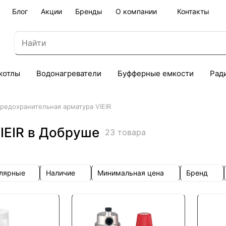
Блог
Акции
Бренды
О компании
Контакты
котлы
Водонагреватели
Буфферные емкости
Рад
редохранительная арматура VIEIR
IEIR в Добруше
23 товара
улярные
Наличие
Минимальная цена
Бренд