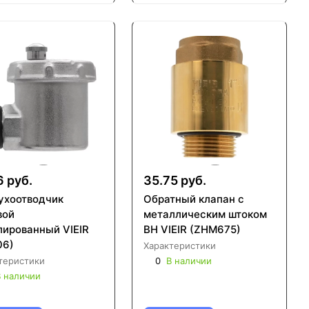
6 руб.
35.75 руб.
ухоотводчик
Обратный клапан с
вой
металлическим штоком
лированный VIEIR
ВН VIEIR (ZHM675)
06)
Характеристики
теристики
0
В наличии
 наличии