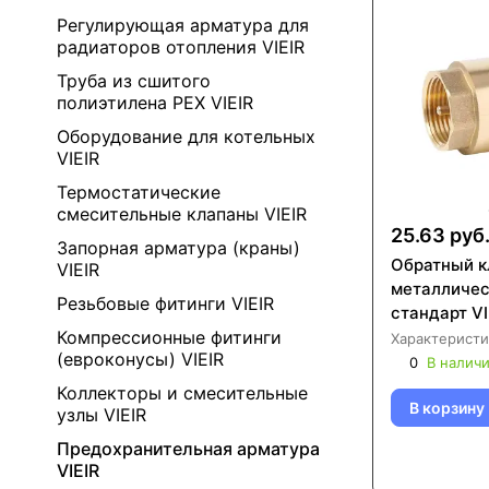
Регулирующая арматура для
радиаторов отопления VIEIR
Труба из сшитого
полиэтилена PEX VIEIR
Оборудование для котельных
VIEIR
Термостатические
смесительные клапаны VIEIR
25.63 руб
Запорная арматура (краны)
Обратный к
VIEIR
металличес
Резьбовые фитинги VIEIR
стандарт V
Компрессионные фитинги
Характеристи
(евроконусы) VIEIR
0
В налич
Коллекторы и смесительные
В корзину
узлы VIEIR
Предохранительная арматура
VIEIR