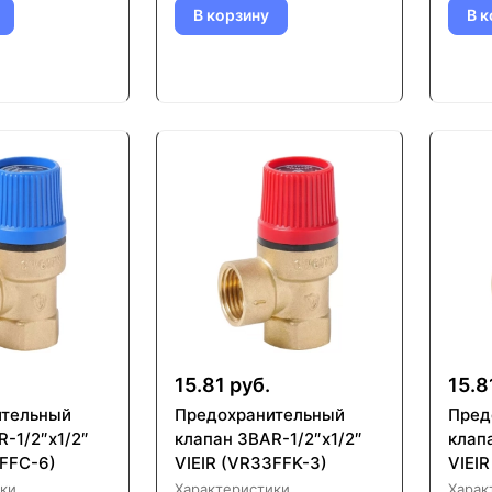
В корзину
В к
15.81 руб.
15.8
ительный
Предохранительный
Пред
-1/2″x1/2″
клапан 3BAR-1/2″x1/2″
клапа
3FFC-6)
VIEIR (VR33FFK-3)
VIEIR
ки
Характеристики
Харак