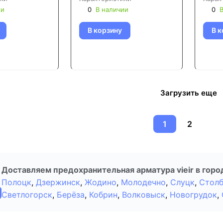
ии
0
В наличии
0
В
В корзину
В к
Загрузить еще
1
2
Доставляем предохранительная арматура vieir в горо
Полоцк
,
Дзержинск
,
Жодино
,
Молодечно
,
Слуцк
,
Стол
Светлогорск
,
Берёза
,
Кобрин
,
Волковыск
,
Новогрудок
,