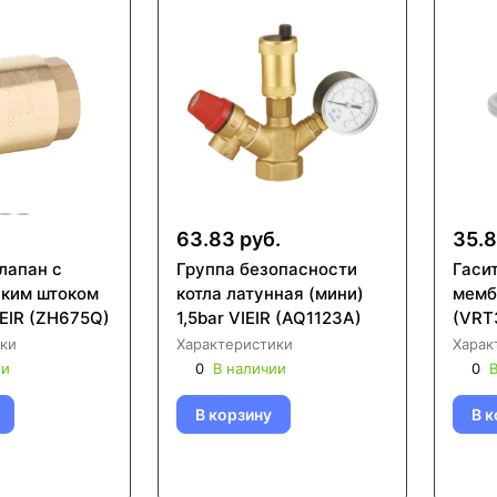
.
63.83 руб.
35.8
лапан с
Группа безопасности
Гаси
ким штоком
котла латунная (мини)
мемб
IEIR (ZH675Q)
1,5bar VIEIR (AQ1123A)
(VRT
ки
Характеристики
Харак
ии
0
В наличии
0
В
В корзину
В к