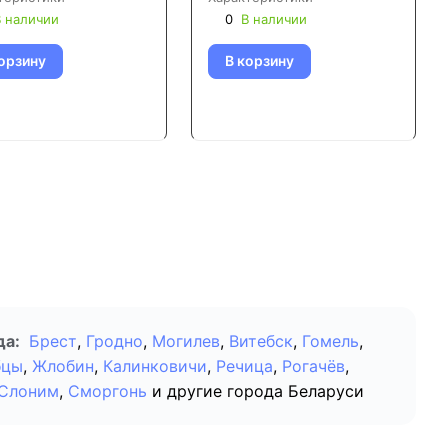
 наличии
0
В наличии
орзину
В корзину
да:
Брест
,
Гродно
,
Могилев
,
Витебск
,
Гомель
,
бцы
,
Жлобин
,
Калинковичи
,
Речица
,
Рогачёв
,
Слоним
,
Сморгонь
и другие города Беларуси