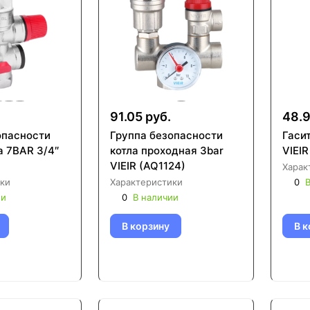
91.05 руб.
48.9
опасности
Группа безопасности
Гаси
а 7BAR 3/4″
котла проходная 3bar
VIEIR
VIEIR (AQ1124)
Харак
ки
Характеристики
0
В
ии
0
В наличии
В корзину
В к