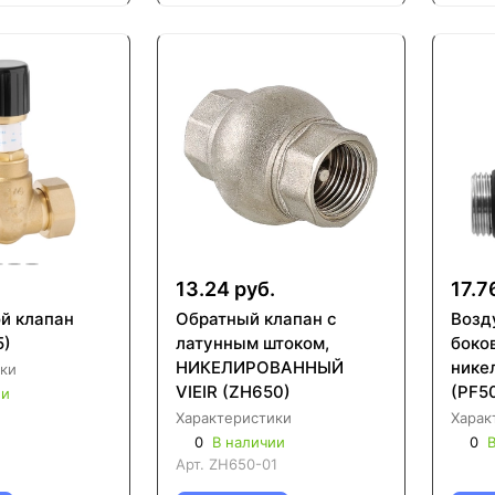
.
13.24 руб.
17.7
й клапан
Обратный клапан с
Возд
5)
латунным штоком,
боко
НИКЕЛИРОВАННЫЙ
нике
ки
VIEIR (ZH650)
(PF5
ии
Характеристики
Харак
0
В наличии
0
В
Арт.
ZH650-01