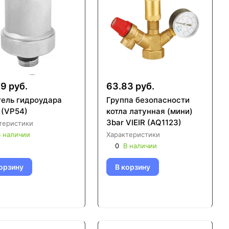
9 руб.
63.83 руб.
тель гидроудара
Группа безопасности
 (VP54)
котла латунная (мини)
3bar VIEIR (AQ1123)
теристики
 наличии
Характеристики
0
В наличии
орзину
В корзину