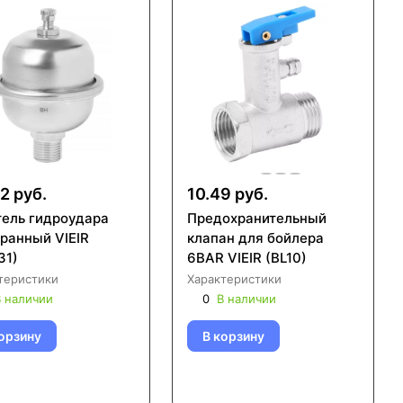
2 руб.
10.49 руб.
тель гидроудара
Предохранительный
ранный VIEIR
клапан для бойлера
31)
6BAR VIEIR (BL10)
теристики
Характеристики
 наличии
0
В наличии
орзину
В корзину