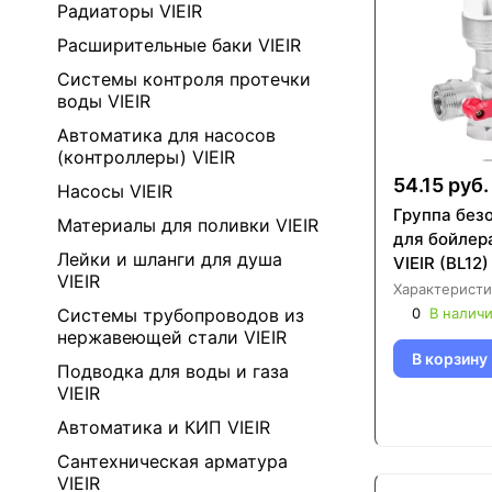
Радиаторы VIEIR
Расширительные баки VIEIR
Системы контроля протечки
воды VIEIR
Автоматика для насосов
(контроллеры) VIEIR
54.15 руб.
Насосы VIEIR
Группа без
Материалы для поливки VIEIR
для бойлер
Лейки и шланги для душа
VIEIR (BL12)
VIEIR
Характеристи
0
В налич
Системы трубопроводов из
нержавеющей стали VIEIR
В корзину
Подводка для воды и газа
VIEIR
Автоматика и КИП VIEIR
Сантехническая арматура
VIEIR