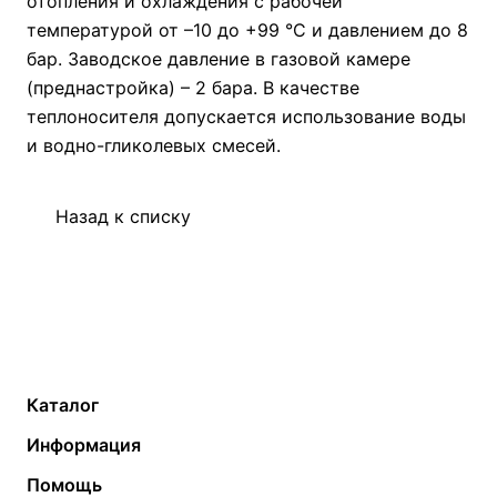
отопления и охлаждения с рабочей
температурой от –10 до +99 °С и давлением до 8
бар. Заводское давление в газовой камере
(преднастройка) – 2 бара. В качестве
теплоносителя допускается использование воды
и водно-гликолевых смесей.
Назад к списку
Каталог
Газовые котлы
Водонагреватели
Информация
Твердотопливные котлы
Теплый пол
О компании
Помощь
Электрические котлы
Радиаторы