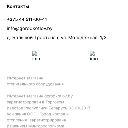
Контакты
Условия оплаты
Контакты
Банные печи
Насосы
Статьи
Условия доставки
Камины и печи
Дымоходы
Акции
+375 44 511-06-41
Монтаж систем отопления
Производители
info@gorodkotlov.by
Прайс по монтажу систем отопления
Проект систем отопления
д. Большой Тростенец, ул. Молодёжная, 1/2
Интернет-магазин
отопительного оборудования
Интернет-магазин gorodkotlov.by
зарегистрирован в Торговом
реестре Республики Беларусь 03.04.2017
Компания ООО "Город котлов и
отопления" зарегистрирована
решением Мингорисполкома