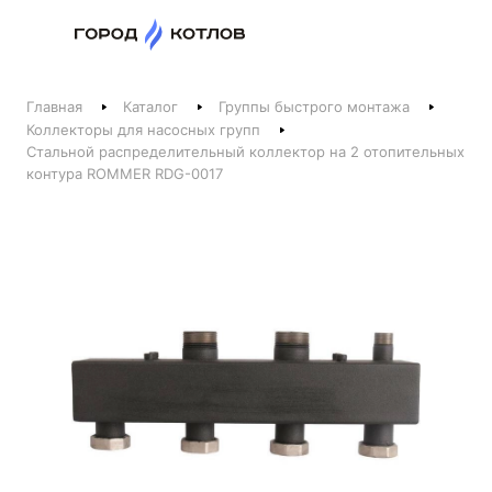
Назад
Главная
Каталог
Группы быстрого монтажа
Телефоны
Коллекторы для насосных групп
Стальной распределительный коллектор на 2 отопительных
+375 44 511-06-41
контура ROMMER RDG-0017
+375 29 237-06-41
Котлы и отопление
+375 44 521-06-41
Печи, камины, бани
Заказать звонок