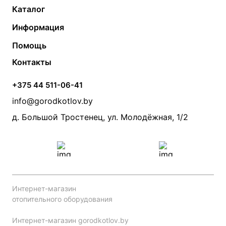
Каталог
Газовые котлы
Водонагреватели
Информация
Твердотопливные котлы
Теплый пол
О компании
Помощь
Электрические котлы
Радиаторы
Контакты
Условия оплаты
Контакты
Банные печи
Насосы
Статьи
Условия доставки
Камины и печи
Дымоходы
Акции
+375 44 511-06-41
Монтаж систем отопления
Производители
info@gorodkotlov.by
Прайс по монтажу систем отопления
Проект систем отопления
д. Большой Тростенец, ул. Молодёжная, 1/2
Интернет-магазин
отопительного оборудования
Интернет-магазин gorodkotlov.by