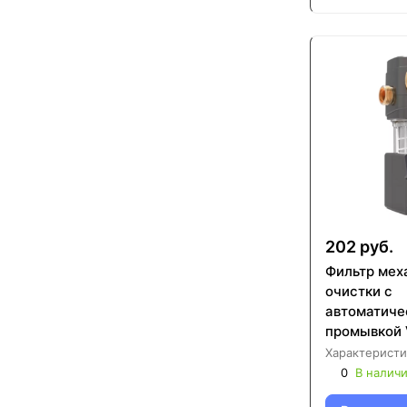
202 руб.
Фильтр мех
очистки с
автоматиче
промывкой V
(VR256)
Характеристи
0
В налич