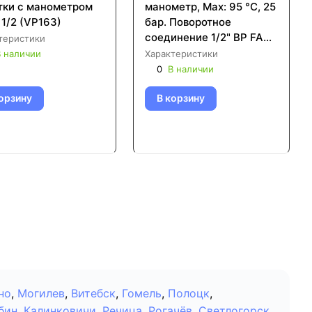
тки с манометром
манометр, Max: 95 °C, 25
 1/2 (VP163)
бар. Поворотное
соединение 1/2" ВР FAR
теристики
FA 39A7 12100
 наличии
Характеристики
0
В наличии
орзину
В корзину
но
,
Могилев
,
Витебск
,
Гомель
,
Полоцк
,
бин
,
Калинковичи
,
Речица
,
Рогачёв
,
Светлогорск
,