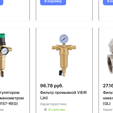
В корзину
В к
96.78 руб.
27.1
егулятором
Фильтр промывной VIEIR
Филь
 манометром
(JH)
нике
JH157-REG)
(GL)
Характеристики
ки
0
В наличии
Харак