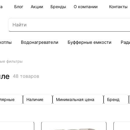
та
Блог
Акции
Бренды
О компании
Контакты
котлы
Водонагреватели
Буфферные емкости
Рад
тые фильтры
мле
48 товаров
улярные
Наличие
Минимальная цена
Бренд