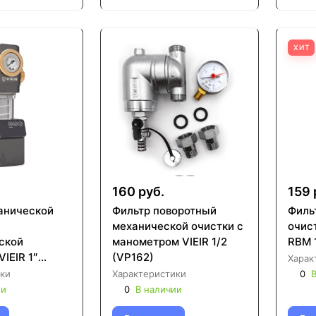
ХИТ
160 руб.
159 
анической
Фильтр поворотный
Филь
механической очистки с
очис
ской
манометром VIEIR 1/2
RBM 
IEIR 1″
(VP162)
Харак
ки
Характеристики
0
В
ии
0
В наличии