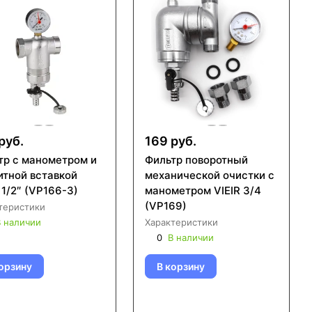
руб.
169 руб.
тр с манометром и
Фильтр поворотный
итной вставкой
механической очистки с
 1/2″ (VP166-3)
манометром VIEIR 3/4
(VP169)
теристики
 наличии
Характеристики
0
В наличии
орзину
В корзину