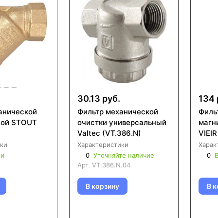
30.13 руб.
134 
анической
Фильтр механической
Филь
сой STOUT
очистки универсальный
магн
Valtec (VT.386.N)
VIEIR
ки
Характеристики
Харак
ии
0
Уточняйте наличие
0
В
Арт.
VT.386.N.04
В корзину
В к