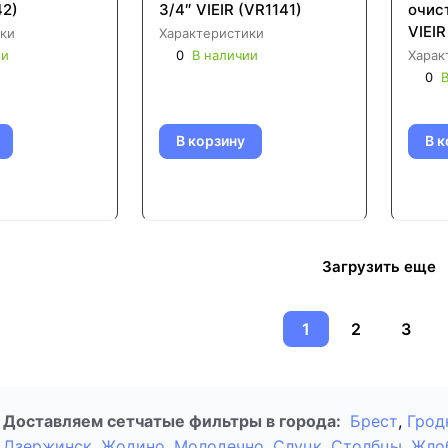
42)
3/4″ VIEIR (VR1141)
очис
VIEIR
ки
Характеристики
ии
0
В наличии
Харак
0
В
В корзину
В к
Загрузить еще
1
2
3
Доставляем сетчатые фильтры в города:
Брест
,
Грод
Дзержинск
,
Жодино
,
Молодечно
,
Слуцк
,
Столбцы
,
Жло