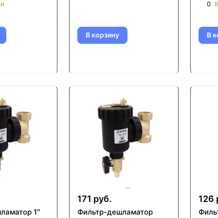
ии
0
В
В корзину
В к
171 руб.
126 
ламатор 1″
Фильтр-дешламатор
Филь