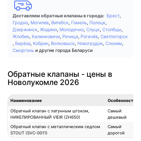
Доставляем обратные клапаны в города:
Брест
,
Гродно
,
Могилев
,
Витебск
,
Гомель
,
Полоцк
,
Дзержинск
,
Жодино
,
Молодечно
,
Слуцк
,
Столбцы
,
Жлобин
,
Калинковичи
,
Речица
,
Рогачёв
,
Светлогорск
,
Берёза
,
Кобрин
,
Волковыск
,
Новогрудок
,
Слоним
,
Сморгонь
и другие города Беларуси
Обратные клапаны - цены в
Новолукомле 2026
Наименование
Особенность
Обратный клапан с латунным штоком,
Самый
НИКЕЛИРОВАННЫЙ VIEIR (ZH650)
дешевый
Обратный клапан с металлическим седлом
Самый
STOUT (SVC-0011)
дорогой