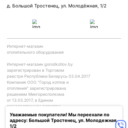
Проект систем отопления
д. Большой Тростенец, ул. Молодёжная, 1/2
Интернет-магазин
отопительного оборудования
Интернет-магазин gorodkotlov.by
зарегистрирован в Торговом
реестре Республики Беларусь 03.04.2017
Компания ООО "Город котлов и
отопления" зарегистрирована
решением Мингорисполкома
от 13.03.2017, в Едином
государственном регистре
юр. лиц и индивидуальных
Уважаемые покупатели! Мы переехали по
предпринимателей за №192786120.
адресу: Большой Тростенец, ул. Молодежная,
1/2