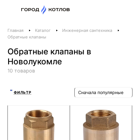
Назад
Главная
Каталог
Инженерная сантехника
Телефоны
Обратные клапаны
+375 44 511-06-41
Обратные клапаны в
+375 29 237-06-41
Новолукомле
Котлы и отопление
10 товаров
+375 44 521-06-41
Печи, камины, бани
Сначала популярные
ФИЛЬТР
Заказать звонок