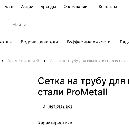
Блог
Акции
Бренды
О компании
Контакты
котлы
Водонагреватели
Буфферные емкости
Рад
Элементы печей
Сетка на трубу для камней из нержавеющ
Сетка на трубу дл
стали ProMetall
0
нет отзывов
Характеристики