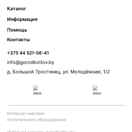
Каталог
Газовые котлы
Водонагреватели
Информация
Твердотопливные котлы
Теплый пол
О компании
Помощь
Электрические котлы
Радиаторы
Контакты
Условия оплаты
Контакты
Банные печи
Насосы
Статьи
Условия доставки
Камины и печи
Дымоходы
Акции
+375 44 521-06-41
Монтаж систем отопления
Производители
info@gorodkotlov.by
Прайс по монтажу систем отопления
Проект систем отопления
д. Большой Тростенец, ул. Молодёжная, 1/2
Интернет-магазин
отопительного оборудования
Интернет-магазин gorodkotlov.by