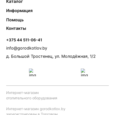
Каталог
Газовые котлы
Водонагреватели
Информация
Твердотопливные котлы
Теплый пол
О компании
Помощь
Электрические котлы
Радиаторы
Контакты
Условия оплаты
Контакты
Банные печи
Насосы
Статьи
Условия доставки
Камины и печи
Дымоходы
Акции
+375 44 511-06-41
Монтаж систем отопления
Производители
info@gorodkotlov.by
Прайс по монтажу систем отопления
Проект систем отопления
д. Большой Тростенец, ул. Молодёжная, 1/2
Интернет-магазин
отопительного оборудования
Интернет-магазин gorodkotlov.by
зарегистрирован в Торговом