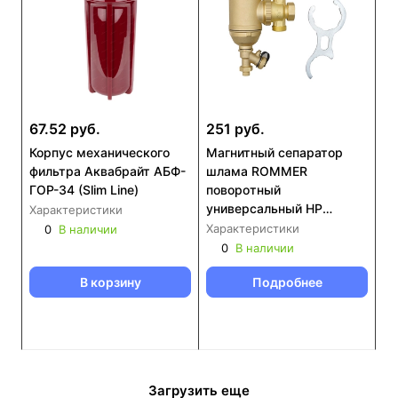
67.52 руб.
251 руб.
Корпус механического
Магнитный сепаратор
фильтра Аквабрайт АБФ-
шлама ROMMER
ГОР-34 (Slim Line)
поворотный
универсальный НР
Характеристики
корпус- латунь (RFW-
Характеристики
0
В наличии
0080)
0
В наличии
В корзину
Подробнее
Загрузить еще