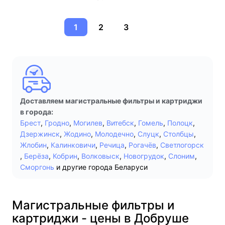
1
2
3
Доставляем магистральные фильтры и картриджи
в города:
Брест
,
Гродно
,
Могилев
,
Витебск
,
Гомель
,
Полоцк
,
Дзержинск
,
Жодино
,
Молодечно
,
Слуцк
,
Столбцы
,
Жлобин
,
Калинковичи
,
Речица
,
Рогачёв
,
Светлогорск
,
Берёза
,
Кобрин
,
Волковыск
,
Новогрудок
,
Слоним
,
Сморгонь
и другие города Беларуси
Магистральные фильтры и
картриджи - цены в Добруше