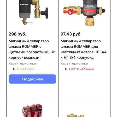
298 руб.
97.43 руб.
Магнитный сепаратор
Магнитный сепаратор
шлама ROMMER с
шлама ROMMER для
щетками поворотный, ВР
настенных котлов НР 3/4
корпус- композит
x НГ 3/4 корпус-
композит (RFW-0080-
Характеристики
Характеристики
256620)
0
В наличии
0
Нет в наличии
Подробнее