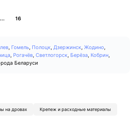
...
16
лев
,
Гомель
,
Полоцк
,
Дзержинск
,
Жодино
,
чица
,
Рогачёв
,
Светлогорск
,
Берёза
,
Кобрин
,
орода Беларуси
лы на дровах
Крепеж и расходные материалы