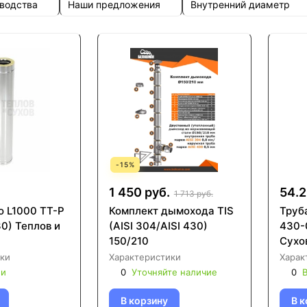
зводства
Наши предложения
Внутренний диаметр
-
15
%
1 450 руб.
54.2
1 713 руб.
о L1000 ТТ-Р
Комплект дымохода TIS
Труб
0) Теплов и
(AISI 304/AISI 430)
430-
150/210
Сухо
ки
Характеристики
Харак
ии
0
Уточняйте наличие
0
В
В корзину
В к