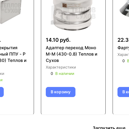
.
14.10 руб.
22.3
екрытия
Адаптер переход Моно
Фарт
ный ППУ - Р
М-М (430-0.8) Теплов и
Харак
30) Теплов и
Сухов
0
В
Характеристики
ки
0
В наличии
ии
В корзину
В к
Загрузить еще