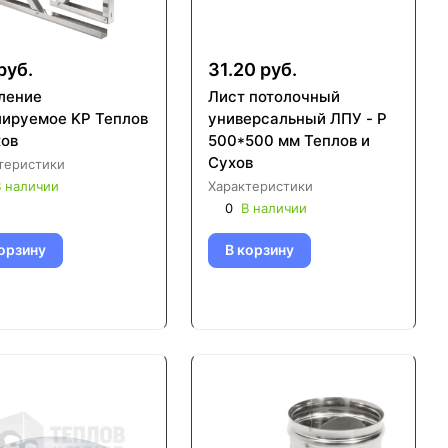
руб.
31.20 руб.
ление
Лист потолочный
лируемое KP Теплов
универсальный ЛПУ - Р
хов
500*500 мм Теплов и
Сухов
теристики
 наличии
Характеристики
0
В наличии
орзину
В корзину