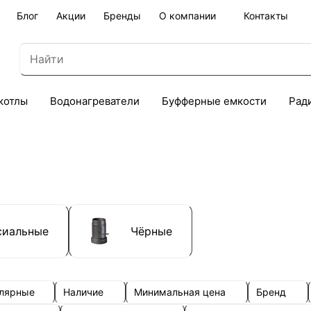
Блог
Акции
Бренды
О компании
Контакты
котлы
Водонагреватели
Буфферные емкости
Рад
сиальные
Чёрные
улярные
Наличие
Минимальная цена
Бренд