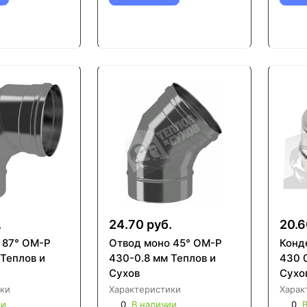
.
24.70 руб.
20.6
 87° ОМ-Р
Отвод моно 45° ОМ-Р
Конд
 Теплов и
430-0.8 мм Теплов и
430 0
Сухов
Сухо
ки
Характеристики
Харак
ии
0
В наличии
0
В