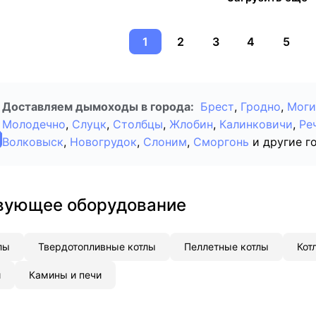
1
2
3
4
5
Доставляем дымоходы в города:
Брест
,
Гродно
,
Моги
Молодечно
,
Слуцк
,
Столбцы
,
Жлобин
,
Калинковичи
,
Ре
Волковыск
,
Новогрудок
,
Слоним
,
Сморгонь
и другие г
вующее оборудование
лы
Твердотопливные котлы
Пеллетные котлы
Кот
и
Камины и печи