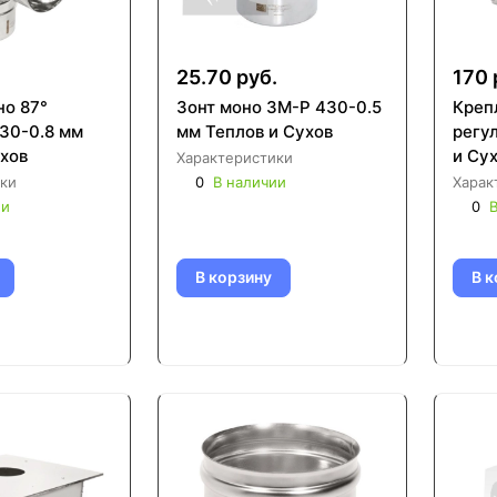
25.70 руб.
170 
но 87°
Зонт моно ЗМ-Р 430-0.5
Креп
30-0.8 мм
мм Теплов и Сухов
регу
ухов
и Су
Характеристики
ки
0
В наличии
Харак
ии
0
В
В корзину
В к