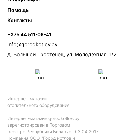
Твердотопливные котлы
Теплый пол
О компании
Помощь
Электрические котлы
Радиаторы
Контакты
Условия оплаты
Контакты
Банные печи
Насосы
Статьи
Условия доставки
Камины и печи
Дымоходы
Акции
+375 44 511-06-41
Монтаж систем отопления
Производители
info@gorodkotlov.by
Прайс по монтажу систем отопления
Проект систем отопления
д. Большой Тростенец, ул. Молодёжная, 1/2
Интернет-магазин
отопительного оборудования
Интернет-магазин gorodkotlov.by
зарегистрирован в Торговом
реестре Республики Беларусь 03.04.2017
Компания ООО "Город котлов и