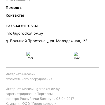
Твердотопливные котлы
Теплый пол
О компании
Помощь
Электрические котлы
Радиаторы
Контакты
Условия оплаты
Контакты
Банные печи
Насосы
Статьи
Условия доставки
Камины и печи
Дымоходы
Акции
+375 44 511-06-41
Монтаж систем отопления
Производители
info@gorodkotlov.by
Прайс по монтажу систем отопления
Проект систем отопления
д. Большой Тростенец, ул. Молодёжная, 1/2
Интернет-магазин
отопительного оборудования
Интернет-магазин gorodkotlov.by
зарегистрирован в Торговом
реестре Республики Беларусь 03.04.2017
Компания ООО "Город котлов и