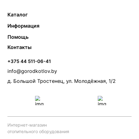
Каталог
Газовые котлы
Водонагреватели
Информация
Твердотопливные котлы
Теплый пол
О компании
Помощь
Электрические котлы
Радиаторы
Контакты
Условия оплаты
Контакты
Банные печи
Насосы
Статьи
Условия доставки
Камины и печи
Дымоходы
Акции
+375 44 511-06-41
Монтаж систем отопления
Производители
info@gorodkotlov.by
Прайс по монтажу систем отопления
Проект систем отопления
д. Большой Тростенец, ул. Молодёжная, 1/2
Интернет-магазин
отопительного оборудования