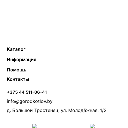
Каталог
Газовые котлы
Водонагреватели
Информация
Твердотопливные котлы
Теплый пол
О компании
Помощь
Электрические котлы
Радиаторы
Контакты
Условия оплаты
Контакты
Банные печи
Насосы
Статьи
Условия доставки
Камины и печи
Дымоходы
Акции
+375 44 511-06-41
Монтаж систем отопления
Производители
info@gorodkotlov.by
Прайс по монтажу систем отопления
Проект систем отопления
д. Большой Тростенец, ул. Молодёжная, 1/2