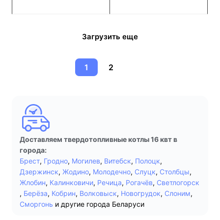
Загрузить еще
1
2
Доставляем твердотопливные котлы 16 квт в
города:
Брест
,
Гродно
,
Могилев
,
Витебск
,
Полоцк
,
Дзержинск
,
Жодино
,
Молодечно
,
Слуцк
,
Столбцы
,
Жлобин
,
Калинковичи
,
Речица
,
Рогачёв
,
Светлогорск
,
Берёза
,
Кобрин
,
Волковыск
,
Новогрудок
,
Слоним
,
Сморгонь
и другие города Беларуси