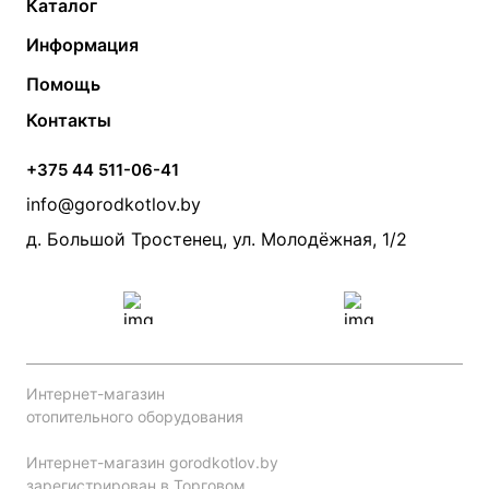
Каталог
Газовые котлы
Водонагреватели
Информация
Твердотопливные котлы
Теплый пол
О компании
Помощь
Электрические котлы
Радиаторы
Контакты
Условия оплаты
Контакты
Банные печи
Насосы
Статьи
Условия доставки
Камины и печи
Дымоходы
Акции
+375 44 511-06-41
Монтаж систем отопления
Производители
info@gorodkotlov.by
Прайс по монтажу систем отопления
Проект систем отопления
д. Большой Тростенец, ул. Молодёжная, 1/2
Интернет-магазин
отопительного оборудования
Интернет-магазин gorodkotlov.by
зарегистрирован в Торговом