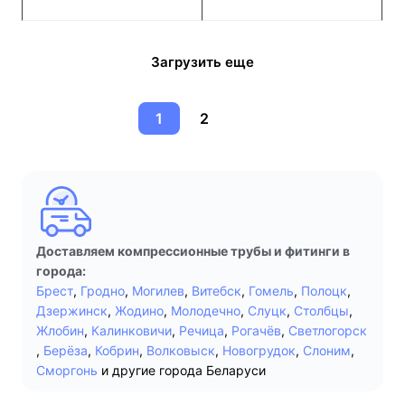
Загрузить еще
1
2
Доставляем компрессионные трубы и фитинги в
города:
Брест
,
Гродно
,
Могилев
,
Витебск
,
Гомель
,
Полоцк
,
Дзержинск
,
Жодино
,
Молодечно
,
Слуцк
,
Столбцы
,
Жлобин
,
Калинковичи
,
Речица
,
Рогачёв
,
Светлогорск
,
Берёза
,
Кобрин
,
Волковыск
,
Новогрудок
,
Слоним
,
Сморгонь
и другие города Беларуси