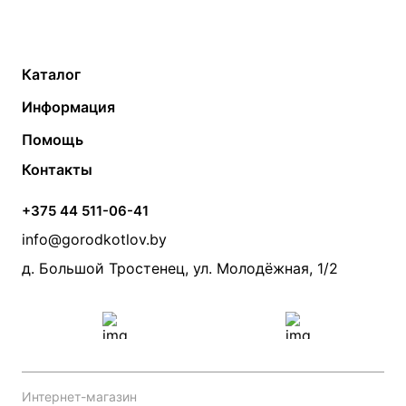
Каталог
Газовые котлы
Водонагреватели
Информация
Твердотопливные котлы
Теплый пол
О компании
Помощь
Электрические котлы
Радиаторы
Контакты
Условия оплаты
Контакты
Банные печи
Насосы
Статьи
Условия доставки
Камины и печи
Дымоходы
Акции
+375 44 511-06-41
Монтаж систем отопления
Производители
info@gorodkotlov.by
Прайс по монтажу систем отопления
Проект систем отопления
д. Большой Тростенец, ул. Молодёжная, 1/2
Интернет-магазин