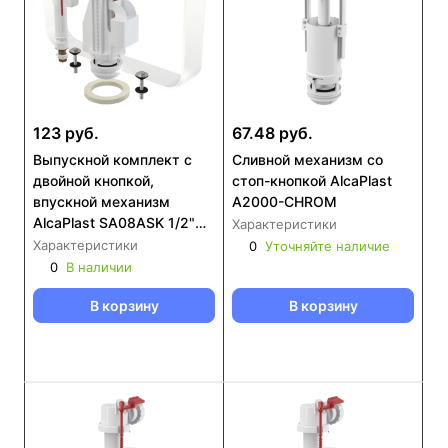
123 руб.
67.48 руб.
Выпускной комплект с
Сливной механизм со
двойной кнопкой,
стоп-кнопкой AlcaPlast
впускной механизм
A2000-CHROM
AlcaPlast SA08ASK 1/2"
Характеристики
CHROM
Характеристики
0
Уточняйте наличие
0
В наличии
В корзину
В корзину