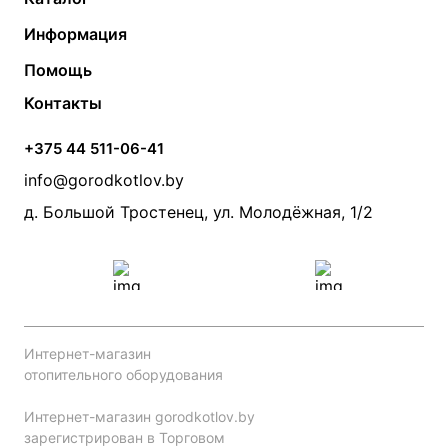
Газовые котлы
Водонагреватели
Информация
Твердотопливные котлы
Теплый пол
О компании
Помощь
Электрические котлы
Радиаторы
Контакты
Условия оплаты
Контакты
Банные печи
Насосы
Статьи
Условия доставки
Камины и печи
Дымоходы
Акции
+375 44 511-06-41
Монтаж систем отопления
Производители
info@gorodkotlov.by
Прайс по монтажу систем отопления
Проект систем отопления
д. Большой Тростенец, ул. Молодёжная, 1/2
Интернет-магазин
отопительного оборудования
Интернет-магазин gorodkotlov.by
зарегистрирован в Торговом