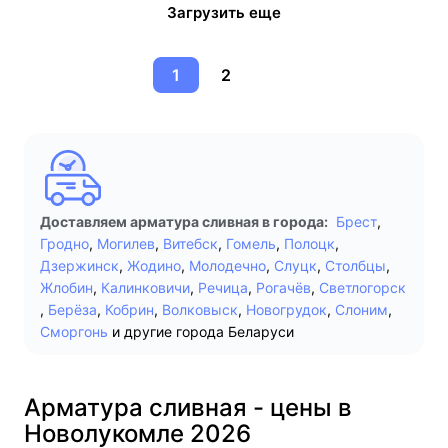
Загрузить еще
1
2
Доставляем арматура сливная в города:
Брест
,
Гродно
,
Могилев
,
Витебск
,
Гомель
,
Полоцк
,
Дзержинск
,
Жодино
,
Молодечно
,
Слуцк
,
Столбцы
,
Жлобин
,
Калинковичи
,
Речица
,
Рогачёв
,
Светлогорск
,
Берёза
,
Кобрин
,
Волковыск
,
Новогрудок
,
Слоним
,
Сморгонь
и другие города Беларуси
Арматура сливная - цены в
Новолукомле 2026