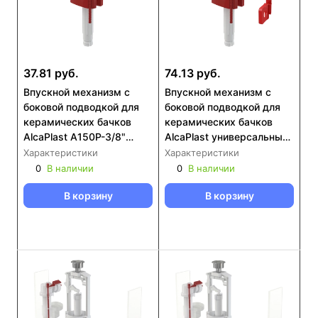
37.81 руб.
74.13 руб.
Впускной механизм с
Впускной механизм с
боковой подводкой для
боковой подводкой для
керамических бачков
керамических бачков
AlcaPlast A150P-3/8"
AlcaPlast универсальный
(пластик)
A160UNI 1/2 " и 3/8 "
Характеристики
Характеристики
(металл)
0
В наличии
0
В наличии
В корзину
В корзину