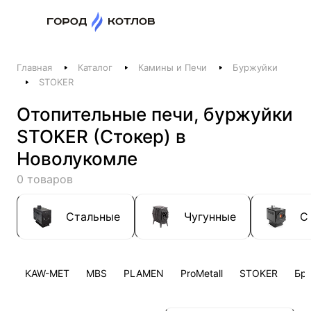
Назад
Главная
Каталог
Камины и Печи
Буржуйки
Телефоны
STOKER
+375 44 511-06-41
Отопительные печи, буржуйки
+375 29 237-06-41
STOKER (Стокер) в
Котлы и отопление
Новолукомле
+375 44 521-06-41
0 товаров
Печи, камины, бани
Заказать звонок
Стальные
Чугунные
С
KAW-MET
MBS
PLAMEN
ProMetall
STOKER
Бр