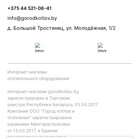
Камины и печи
Дымоходы
Акции
+375 44 521-06-41
Монтаж систем отопления
Производители
info@gorodkotlov.by
Прайс по монтажу систем отопления
Проект систем отопления
д. Большой Тростенец, ул. Молодёжная, 1/2
Интернет-магазин
отопительного оборудования
Интернет-магазин gorodkotlov.by
зарегистрирован в Торговом
реестре Республики Беларусь 03.04.2017
Компания ООО "Город котлов и
отопления" зарегистрирована
решением Мингорисполкома
от 13.03.2017, в Едином
государственном регистре