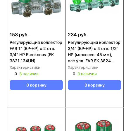
153 руб.
234 руб.
Регулирующий коллектор
Регулирующий коллектор
FAR 1" (ВР-НР) с 2 отв.
3/4" (ВР-НР) с 4 отв. 1/2"
3/4" НР Eurokonus (FK
НР (межосев. 45 мм),
3821 134UN)
плс.упл. FAR FK 3824
3412TP
Характеристики
Характеристики
0
В наличии
0
В наличии
В корзину
В корзину