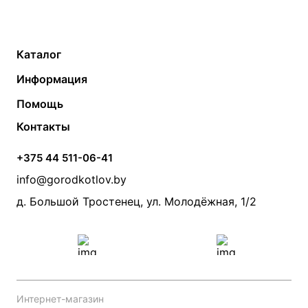
Каталог
Газовые котлы
Водонагреватели
Информация
Твердотопливные котлы
Теплый пол
О компании
Помощь
Электрические котлы
Радиаторы
Контакты
Условия оплаты
Контакты
Банные печи
Насосы
Статьи
Условия доставки
Камины и печи
Дымоходы
Акции
+375 44 511-06-41
Монтаж систем отопления
Производители
info@gorodkotlov.by
Прайс по монтажу систем отопления
Проект систем отопления
д. Большой Тростенец, ул. Молодёжная, 1/2
Интернет-магазин