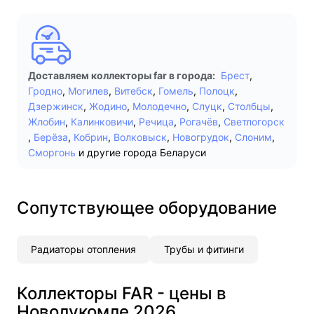
Доставляем коллекторы far в города:
Брест
,
Гродно
,
Могилев
,
Витебск
,
Гомель
,
Полоцк
,
Дзержинск
,
Жодино
,
Молодечно
,
Слуцк
,
Столбцы
,
Жлобин
,
Калинковичи
,
Речица
,
Рогачёв
,
Светлогорск
,
Берёза
,
Кобрин
,
Волковыск
,
Новогрудок
,
Слоним
,
Сморгонь
и другие города Беларуси
Сопутствующее оборудование
Радиаторы отопления
Трубы и фитинги
Коллекторы FAR - цены в
Новолукомле 2026