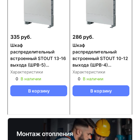
335 руб.
286 руб.
Шкаф
Шкаф
распределительный
распределительный
встроенный STOUT 13-16
встроенный STOUT 10-12
выхода (ШРВ-5)
выхода (ШРВ-4)
670х125х1046 (SCC-
670х125х896 (SCC-0002-
Характеристики
Характеристики
0002-001316)
001112)
0
В наличии
0
В наличии
В корзину
В корзину