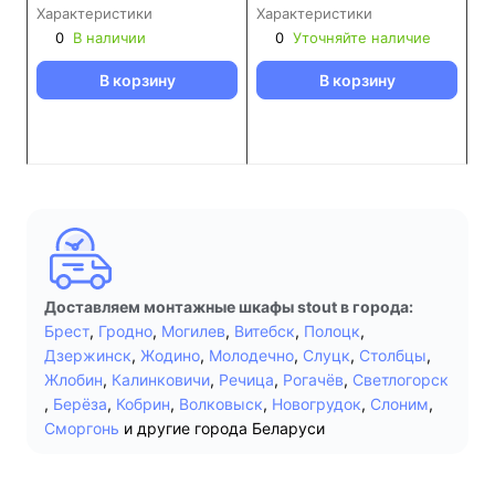
651х120х454 (SCC-0001-
651х120х365 (SCC-0001-
Характеристики
Характеристики
000045)
000013)
0
В наличии
0
Уточняйте наличие
В корзину
В корзину
Доставляем монтажные шкафы stout в города:
Брест
,
Гродно
,
Могилев
,
Витебск
,
Полоцк
,
Дзержинск
,
Жодино
,
Молодечно
,
Слуцк
,
Столбцы
,
Жлобин
,
Калинковичи
,
Речица
,
Рогачёв
,
Светлогорск
,
Берёза
,
Кобрин
,
Волковыск
,
Новогрудок
,
Слоним
,
Сморгонь
и другие города Беларуси