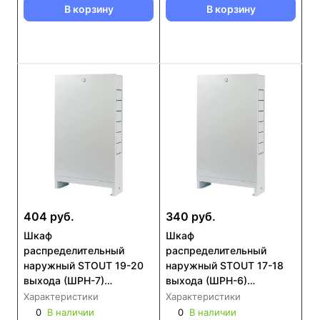
В корзину
В корзину
404 руб.
340 руб.
Шкаф
Шкаф
распределительный
распределительный
наружный STOUT 19-20
наружный STOUT 17-18
выхода (ШРН-7)
выхода (ШРН-6)
651х120х1304 (SCC-
651х120х1154 (SCC-0001-
Характеристики
Характеристики
0001-001920)
001718)
0
В наличии
0
В наличии