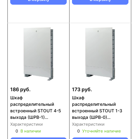
186 руб.
173 руб.
Шкаф
Шкаф
распределительный
распределительный
встроенный STOUT 4-5
встроенный STOUT 1-3
выхода (ШРВ-1)
выхода (ШРВ-0)
670х125х496 (SCC-0002-
670х125х404 (SCC-0002-
Характеристики
Характеристики
000045)
000013)
0
В наличии
0
Уточняйте наличие