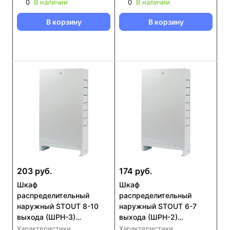
0001-001316)
001112)
0
В наличии
0
В наличии
В корзину
В корзину
203 руб.
174 руб.
Шкаф
Шкаф
распределительный
распределительный
наружный STOUT 8-10
наружный STOUT 6-7
выхода (ШРН-3)
выхода (ШРН-2)
651х120х704 (SCC-0001-
651х120х554 (SCC-0001-
Характеристики
Характеристики