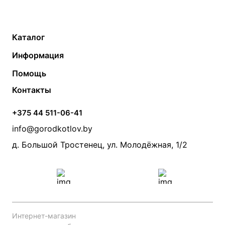
Каталог
Газовые котлы
Водонагреватели
Информация
Твердотопливные котлы
Теплый пол
О компании
Помощь
Электрические котлы
Радиаторы
Контакты
Условия оплаты
Контакты
Банные печи
Насосы
Статьи
Условия доставки
Камины и печи
Дымоходы
Акции
+375 44 511-06-41
Монтаж систем отопления
Производители
info@gorodkotlov.by
Прайс по монтажу систем отопления
Проект систем отопления
д. Большой Тростенец, ул. Молодёжная, 1/2
Интернет-магазин