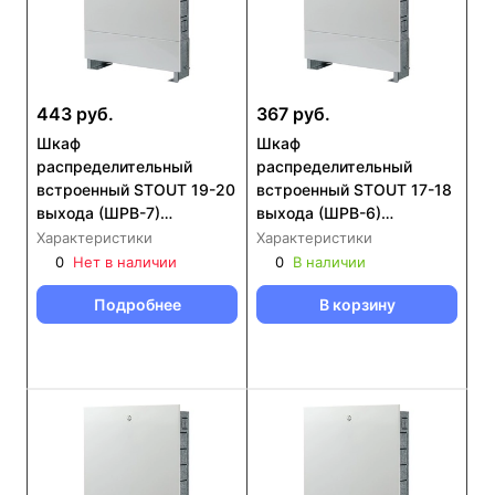
443 руб.
367 руб.
Шкаф
Шкаф
распределительный
распределительный
встроенный STOUT 19-20
встроенный STOUT 17-18
выхода (ШРВ-7)
выхода (ШРВ-6)
670х125х1346 (SCC-
670х125х1196 (SCC-
Характеристики
Характеристики
0002-001920)
0002-001718)
0
Нет в наличии
0
В наличии
Подробнее
В корзину