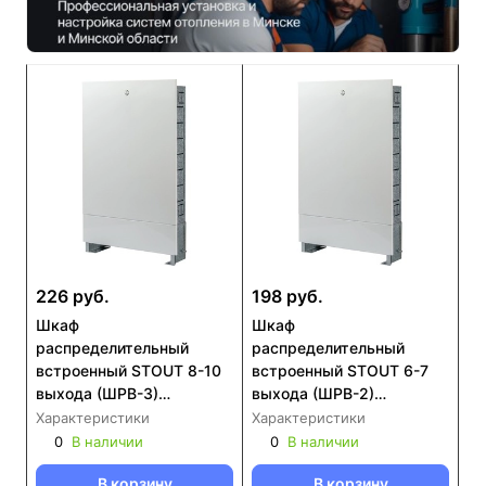
226 руб.
198 руб.
Шкаф
Шкаф
распределительный
распределительный
встроенный STOUT 8-10
встроенный STOUT 6-7
выхода (ШРВ-3)
выхода (ШРВ-2)
670х125х746 (SCC-0002-
670х125х596 (SCC-0002-
Характеристики
Характеристики
000810)
000067)
0
В наличии
0
В наличии
В корзину
В корзину