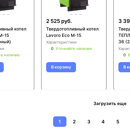
.
2 525 руб.
3 39
ивный котел
Твердотопливный котел
Твер
M-15
Lavoro Eco M-15
ТЕПЛ
рный)
36 (2
Характеристики
ки
0
Уточняйте наличие
Харак
те наличие
0
В
В корзину
В к
Загрузить еще
1
2
3
4
5