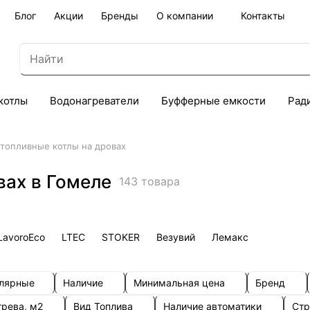
Блог
Акции
Бренды
О компании
Контакты
котлы
Водонагреватели
Буфферные емкости
Рад
топливные котлы на дровах
вах в Гомеле
143 товара
LavoroEco
LTEC
STOKER
Везувий
Лемакс
улярные
Наличие
Минимальная цена
Бренд
грева, м2
Вид Топлива
Наличие автоматики
Стр