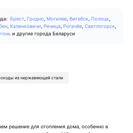
да:
Брест
,
Гродно
,
Могилев
,
Витебск
,
Полоцк
,
бин
,
Калинковичи
,
Речица
,
Рогачёв
,
Светлогорск
,
гонь
и другие города Беларуси
оходы из нержавеющей стали
нем решение для отопления дома, особенно в