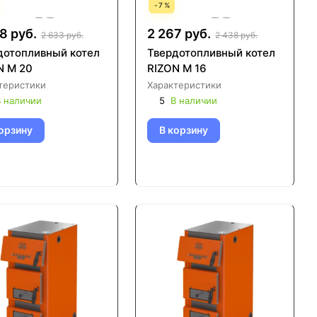
-
7
%
8 руб.
2 267 руб.
2 633 руб.
2 438 руб.
дотопливный котел
Твердотопливный котел
N М 20
RIZON М 16
теристики
Характеристики
 наличии
5
В наличии
орзину
В корзину