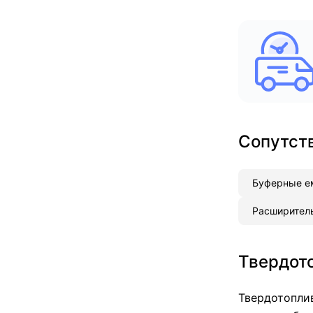
Сопутст
Буферные е
Расширител
Твердото
Твердотоплив