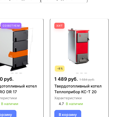
СОВЕТУЕМ
ХИТ
-
6
%
0 руб.
1 489 руб.
1 584 руб.
дотопливный котел
Твердотопливный котел
RO DR 17
Теплоприбор КС-Т 20
теристики
Характеристики
В наличии
4.7
В наличии
орзину
В корзину