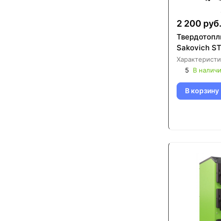
2 200 руб
Твердотопл
Sakovich S
Характеристи
5
В налич
В корзину