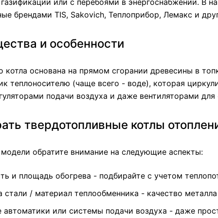
 газификации или с перебоями в энергоснабжении. В на
ые брендами TIS, Sakovich, Теплоприбор, Лемакс и дру
ества и особенности
о котла основана на прямом сгорании древесины в топ
к теплоносителю (чаще всего - воде), которая цирку
гуляторами подачи воздуха и даже вентиляторами для 
ать твердотопливные котлы отоплени
 модели обратите внимание на следующие аспекты:
ь и площадь обогрева - подбирайте с учетом теплопот
стали / материал теплообменника - качество металла 
 автоматики или системы подачи воздуха - даже прос