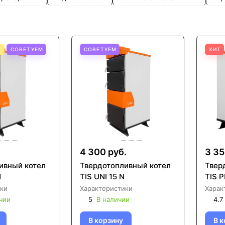
Я
СОВЕТУЕМ
СОВЕТУЕМ
ХИТ
.
4 300 руб.
3 35
ивный котел
Твердотопливный котел
Твер
N
TIS UNI 15 N
TIS P
ки
Характеристики
Харак
чии
5
В наличии
4.7
В корзину
В к