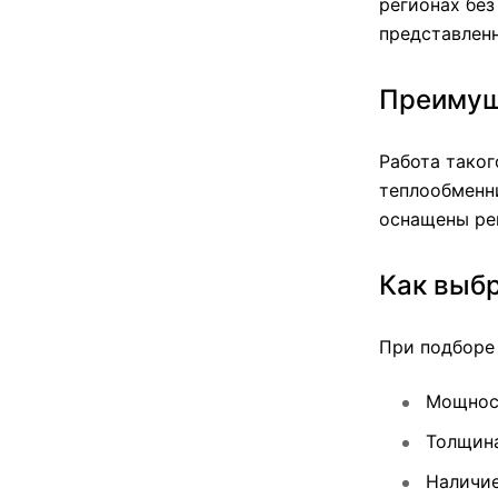
регионах без
представленн
Преимущ
Работа таког
теплообменни
оснащены ре
Как выбр
При подборе
Мощност
Толщина 
Наличие