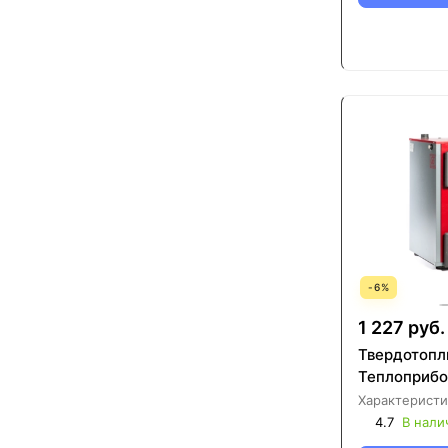
-
6
%
1 227 руб.
Твердотопл
Теплоприбо
Характеристи
4.7
В нали