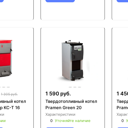
1 590 руб.
1 45
1 305 руб.
ивный котел
Твердотопливный котел
Твер
р КС-Т 16
Pramen Green 20
Pram
ки
Характеристики
Харак
чии
0
Уточняйте наличие
0
У