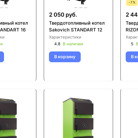
-
7
%
.
2 050 руб.
2 44
ивный котел
Твердотопливный котел
Твер
TANDART 16
Sakovich STANDART 12
RIZO
ки
Характеристики
Харак
ии
4.8
В наличии
5
В
В корзину
В к