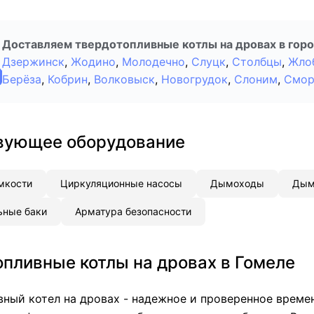
Доставляем твердотопливные котлы на дровах в горо
Дзержинск
,
Жодино
,
Молодечно
,
Слуцк
,
Столбцы
,
Жло
Берёза
,
Кобрин
,
Волковыск
,
Новогрудок
,
Слоним
,
Смор
вующее оборудование
мкости
Циркуляционные насосы
Дымоходы
Дым
ьные баки
Арматура безопасности
пливные котлы на дровах в Гомеле
ный котел на дровах - надежное и проверенное време