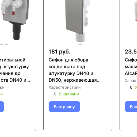
181 руб.
23.5
стиральной
Сифон для сбора
Сифо
 штукатурку
конденсата под
маши
чения до
штукатурку DN40 и
Alca
йств DN40 и
DN50, нержавеющая
Харак
last APS6
сталь AlcaPlast AKS4
ки
Характеристики
0
У
ии
0
В наличии
В корзину
В к