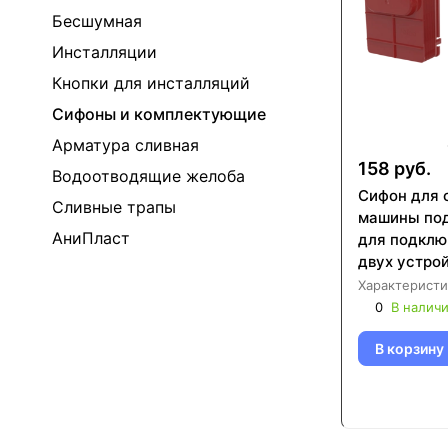
Бесшумная
Инсталляции
Кнопки для инсталляций
Сифоны и комплектующие
Арматура сливная
158 руб.
Водоотводящие желоба
Сифон для 
Сливные трапы
машины под
АниПласт
для подклю
двух устро
DN50 AlcaP
Характеристи
0
В налич
В корзину