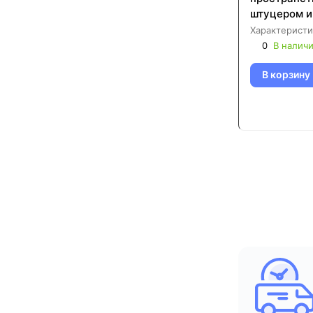
штуцером и
гайкой 6/4"
Характеристи
A872P
0
В налич
В корзину