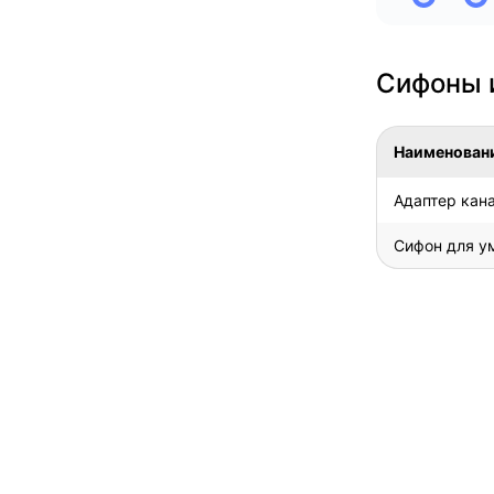
Сифоны 
Наименован
Адаптер кан
Сифон для у