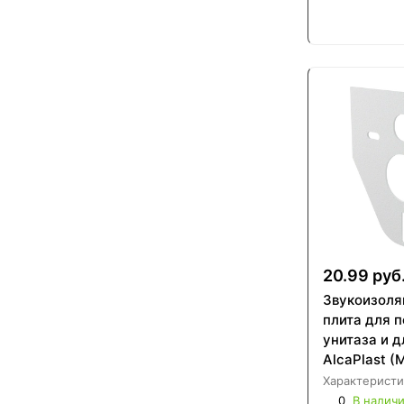
20.99 руб
Звукоизоля
плита для 
унитаза и д
AlcaPlast (
Характеристи
0
В налич