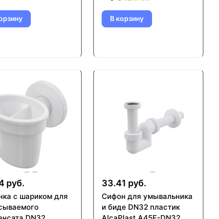
орзину
В корзину
4 руб.
33.41 руб.
нка с шариком для
Сифон для умывальника
сываемого
и биде DN32 пластик
енсата DN32
AlcaPlast A45F-DN32