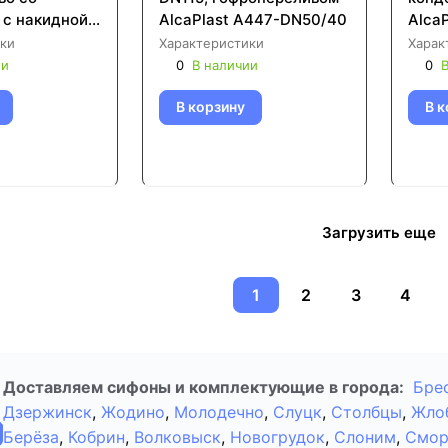
 с накидной
AlcaPlast A447-DN50/40
Alca
 AlcaPlast
ки
Характеристики
Харак
ии
0
В наличии
0
В
В корзину
В к
Загрузить еще
1
2
3
4
Доставляем сифоны и комплектующие в города:
Бре
Дзержинск
,
Жодино
,
Молодечно
,
Слуцк
,
Столбцы
,
Жло
Берёза
,
Кобрин
,
Волковыск
,
Новогрудок
,
Слоним
,
Смор