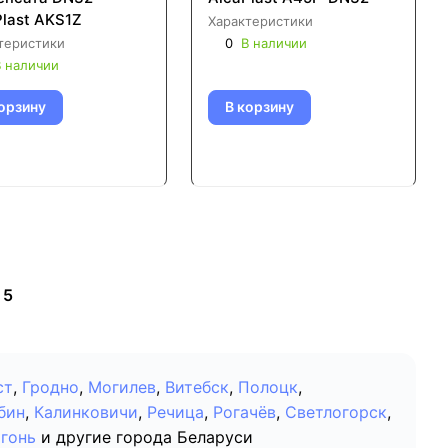
Plast AKS1Z
Характеристики
теристики
0
В наличии
 наличии
орзину
В корзину
5
ст
,
Гродно
,
Могилев
,
Витебск
,
Полоцк
,
бин
,
Калинковичи
,
Речица
,
Рогачёв
,
Светлогорск
,
гонь
и другие города Беларуси