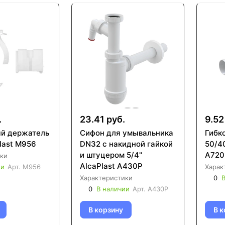
.
23.41 руб.
9.52
й держатель
Сифон для умывальника
Гибк
last M956
DN32 c накидной гайкой
50/4
и штуцером 5/4"
A720
ки
AlcaPlast A430P
ии
Арт.
M956
Харак
Характеристики
0
В
0
В наличии
Арт.
A430P
В корзину
В к