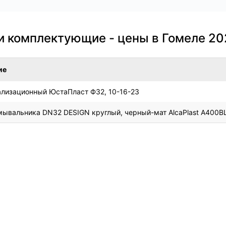
и комплектующие - цены в Гомеле 20
ие
ализационный ЮстаПласт Ф32, 10-16-23
мывальника DN32 DESIGN круглый, черный-мат AlcaPlast A400