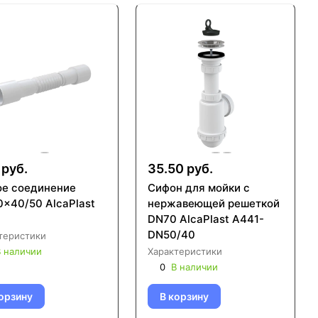
 руб.
35.50 руб.
ое соединение
Сифон для мойки с
0×40/50 AlcaPlast
нержавеющей peшeткой
DN70 AlcaPlast A441-
DN50/40
теристики
 наличии
Характеристики
0
В наличии
орзину
В корзину