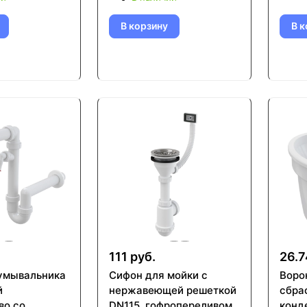
заглушкой (A391)
В корзину
В к
.
111 руб.
26.7
умывальника
Сифон для мойки с
Воро
й
нержавеющей peшeткой
сбра
во со
DN115, гофропереливом
конд