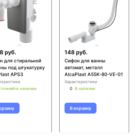
8 руб.
148 руб.
н для стиральной
Сифон для ванны
ны под штукатурку
автомат, металл
Plast APS3
AlcaPlast A55K-80-VE-01
теристики
Характеристики
точняйте наличие
0
В наличии
орзину
В корзину