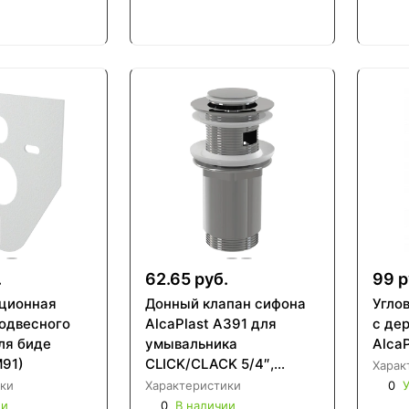
.
62.65 руб.
99 р
ционная
Донный клапан сифона
Угло
подвесного
AlcaPlast A391 для
с де
ля биде
умывальника
AlcaP
M91)
CLICK/CLACK 5/4″,
Харак
цельнометаллический с
ки
Характеристики
0
У
переливом и малой
ии
0
В наличии