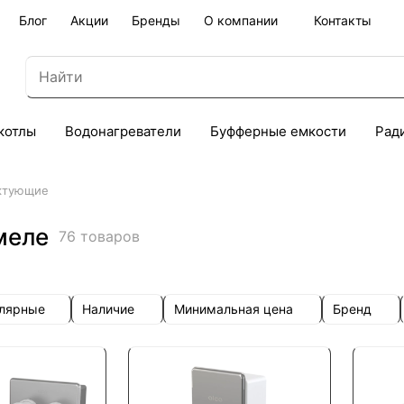
Блог
Акции
Бренды
О компании
Контакты
котлы
Водонагреватели
Буфферные емкости
Рад
ктующие
меле
76 товаров
улярные
Наличие
Минимальная цена
Бренд