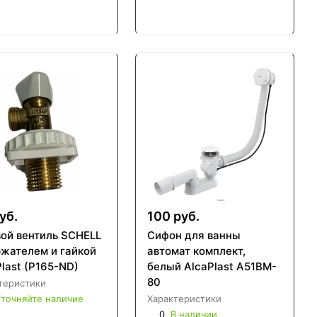
уб.
100 руб.
вой вентиль SCHELL
Сифон для ванны
ржателем и гайкой
автомат комплект,
last (P165-ND)
белый AlcaPlast A51BM-
80
теристики
точняйте наличие
Характеристики
0
В наличии