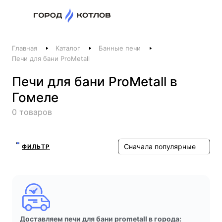
Назад
Главная
Каталог
Банные печи
Телефоны
Печи для бани ProMetall
+375 44 511-06-41
Печи для бани ProMetall в
+375 29 237-06-41
Гомеле
Котлы и отопление
0 товаров
+375 44 521-06-41
Печи, камины, бани
Сначала популярные
ФИЛЬТР
Заказать звонок
Доставляем печи для бани prometall в города: