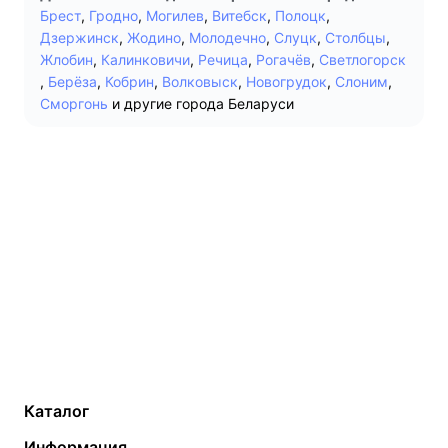
Брест
,
Гродно
,
Могилев
,
Витебск
,
Полоцк
,
Дзержинск
,
Жодино
,
Молодечно
,
Слуцк
,
Столбцы
,
Жлобин
,
Калинковичи
,
Речица
,
Рогачёв
,
Светлогорск
,
Берёза
,
Кобрин
,
Волковыск
,
Новогрудок
,
Слоним
,
Сморгонь
и другие города Беларуси
Каталог
Газовые котлы
Водонагреватели
Информация