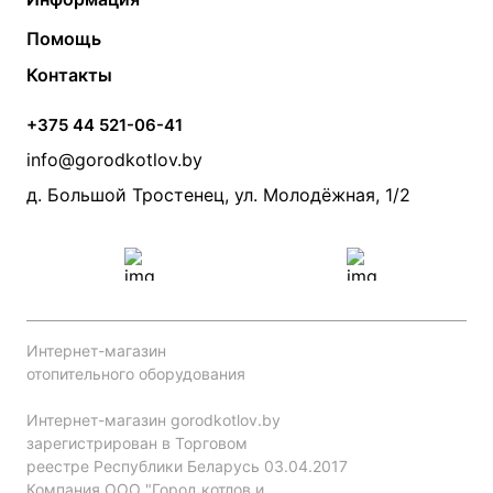
Твердотопливные котлы
Теплый пол
О компании
Помощь
Электрические котлы
Радиаторы
Контакты
Условия оплаты
Контакты
Банные печи
Насосы
Статьи
Условия доставки
Камины и печи
Дымоходы
Акции
+375 44 521-06-41
Монтаж систем отопления
Производители
info@gorodkotlov.by
Прайс по монтажу систем отопления
Проект систем отопления
д. Большой Тростенец, ул. Молодёжная, 1/2
Интернет-магазин
отопительного оборудования
Интернет-магазин gorodkotlov.by
зарегистрирован в Торговом
реестре Республики Беларусь 03.04.2017
Компания ООО "Город котлов и