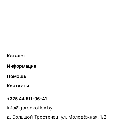
Каталог
Газовые котлы
Водонагреватели
Информация
Твердотопливные котлы
Теплый пол
О компании
Помощь
Электрические котлы
Радиаторы
Контакты
Условия оплаты
Контакты
Банные печи
Насосы
Статьи
Условия доставки
Камины и печи
Дымоходы
Акции
+375 44 511-06-41
Монтаж систем отопления
Производители
info@gorodkotlov.by
Прайс по монтажу систем отопления
Проект систем отопления
д. Большой Тростенец, ул. Молодёжная, 1/2