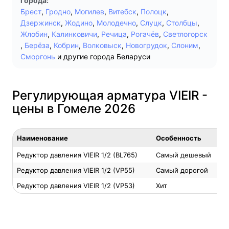
города:
Брест
,
Гродно
,
Могилев
,
Витебск
,
Полоцк
,
Дзержинск
,
Жодино
,
Молодечно
,
Слуцк
,
Столбцы
,
Жлобин
,
Калинковичи
,
Речица
,
Рогачёв
,
Светлогорск
,
Берёза
,
Кобрин
,
Волковыск
,
Новогрудок
,
Слоним
,
Сморгонь
и другие города Беларуси
Регулирующая арматура VIEIR -
цены в Гомеле 2026
Наименование
Особенность
Ц
Редуктор давления VIEIR 1/2 (BL765)
Самый дешевый
4
Редуктор давления VIEIR 1/2 (VP55)
Самый дорогой
1
Редуктор давления VIEIR 1/2 (VP53)
Хит
1