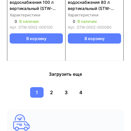
водоснабжения 100 л
водоснабжения 80 л
вертикальный (STW-
вертикальный (STW-
0002-000100)
0002-000080)
Характеристики
Характеристики
0
В наличии
0
В наличии
Арт.
STW-0002-000100
Арт.
STW-0002-000080
В корзину
В корзину
Загрузить еще
1
2
3
4