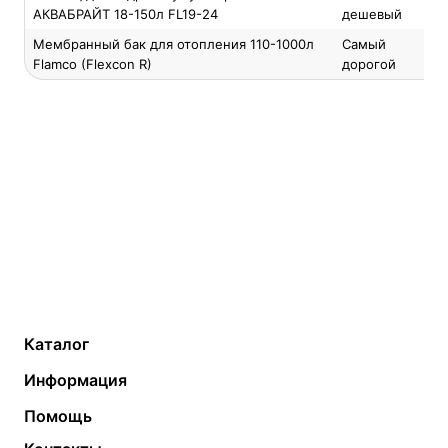
АКВАБРАЙТ 18-150л FL19-24
дешевый
Мембранный бак для отопления 110-1000л
Самый
Flamco (Flexcon R)
дорогой
Каталог
Газовые котлы
Водонагреватели
Информация
Твердотопливные котлы
Теплый пол
О компании
Помощь
Электрические котлы
Радиаторы
Контакты
Условия оплаты