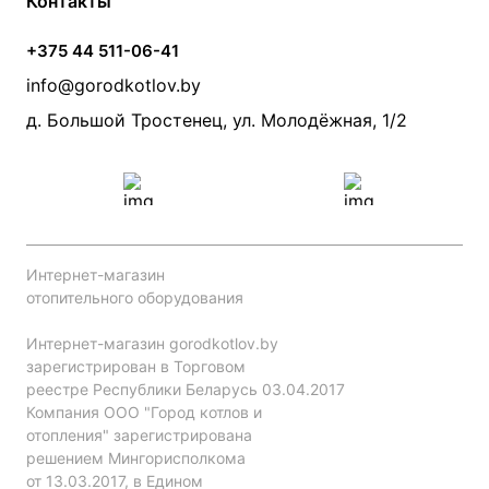
Контакты
Банные печи
Насосы
Статьи
Условия доставки
Камины и печи
Дымоходы
Акции
+375 44 511-06-41
Монтаж систем отопления
Производители
info@gorodkotlov.by
Прайс по монтажу систем отопления
Проект систем отопления
д. Большой Тростенец, ул. Молодёжная, 1/2
Интернет-магазин
отопительного оборудования
Интернет-магазин gorodkotlov.by
зарегистрирован в Торговом
реестре Республики Беларусь 03.04.2017
Компания ООО "Город котлов и
отопления" зарегистрирована
решением Мингорисполкома
от 13.03.2017, в Едином