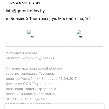
Камины и печи
Дымоходы
Акции
+375 44 511-06-41
Монтаж систем отопления
Производители
info@gorodkotlov.by
Прайс по монтажу систем отопления
Проект систем отопления
д. Большой Тростенец, ул. Молодёжная, 1/2
Интернет-магазин
отопительного оборудования
Интернет-магазин gorodkotlov.by
зарегистрирован в Торговом
реестре Республики Беларусь 03.04.2017
Компания ООО "Город котлов и
отопления" зарегистрирована
решением Мингорисполкома
от 13.03.2017, в Едином
государственном регистре