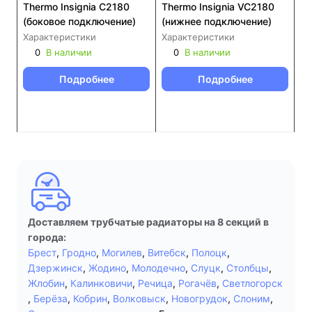
Thermo Insignia C2180
Thermo Insignia VC2180
(боковое подключение)
(нижнее подключение)
Характеристики
Характеристики
0
В наличии
0
В наличии
Подробнее
Подробнее
Доставляем трубчатые радиаторы на 8 секций в
города:
Брест
,
Гродно
,
Могилев
,
Витебск
,
Полоцк
,
Дзержинск
,
Жодино
,
Молодечно
,
Слуцк
,
Столбцы
,
Жлобин
,
Калинковичи
,
Речица
,
Рогачёв
,
Светлогорск
,
Берёза
,
Кобрин
,
Волковыск
,
Новогрудок
,
Слоним
,