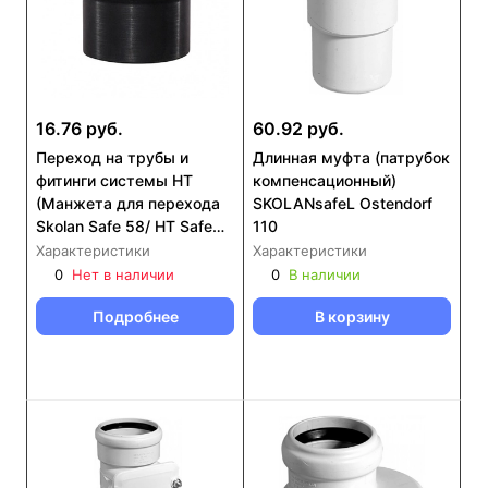
16.76 руб.
60.92 руб.
Переход на трубы и
Длинная муфта (патрубок
фитинги системы HT
компенсационный)
(Манжета для перехода
SKOLANsafeL Ostendorf
Skolan Safe 58/ HT Safe
110
50)
Характеристики
Характеристики
0
Нет в наличии
0
В наличии
Подробнее
В корзину