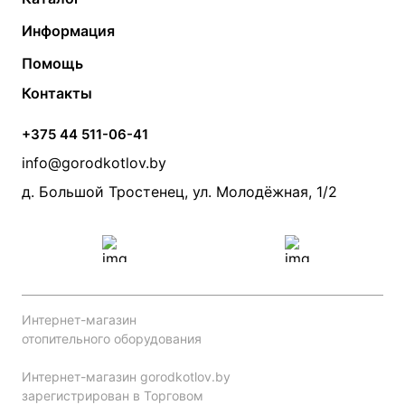
Газовые котлы
Водонагреватели
Информация
Твердотопливные котлы
Теплый пол
О компании
Помощь
Электрические котлы
Радиаторы
Контакты
Условия оплаты
Контакты
Банные печи
Насосы
Статьи
Условия доставки
Камины и печи
Дымоходы
Акции
+375 44 511-06-41
Монтаж систем отопления
Производители
info@gorodkotlov.by
Прайс по монтажу систем отопления
Проект систем отопления
д. Большой Тростенец, ул. Молодёжная, 1/2
Интернет-магазин
отопительного оборудования
Интернет-магазин gorodkotlov.by
зарегистрирован в Торговом