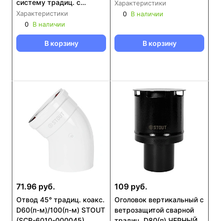
систему традиц. с
Характеристики
D60/100 на D80/80
Характеристики
0
В наличии
STOUT (SCR-0080-
0
В наличии
250001)(SCR-0080-
В корзину
В корзину
250003)
71.96 руб.
109 руб.
Отвод 45° традиц. коакс.
Оголовок вертикальный с
D60(п-м)/100(п-м) STOUT
ветрозащитой сварной
(SCR-6010-000045)
традиц. D80(п) ЧЕРНЫЙ