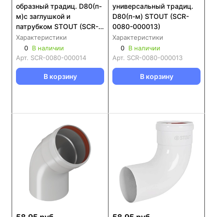
образный традиц. D80(п-
универсальный традиц.
м)с заглушкой и
D80(п-м) STOUT (SCR-
патрубком STOUT (SCR-
0080-000013)
0080-000014)
Характеристики
Характеристики
0
В наличии
0
В наличии
Арт.
SCR-0080-000014
Арт.
SCR-0080-000013
В корзину
В корзину