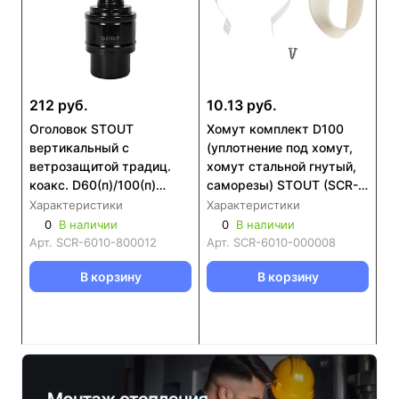
212 руб.
10.13 руб.
Оголовок STOUT
Хомут комплект D100
вертикальный с
(уплотнение под хомут,
ветрозащитой традиц.
хомут стальной гнутый,
коакс. D60(п)/100(п)
саморезы) STOUT (SCR-
ЧЕРНЫЙ узкий (SCR-
6010-000008)
Характеристики
Характеристики
6010-800012)
0
В наличии
0
В наличии
Арт.
SCR-6010-800012
Арт.
SCR-6010-000008
В корзину
В корзину