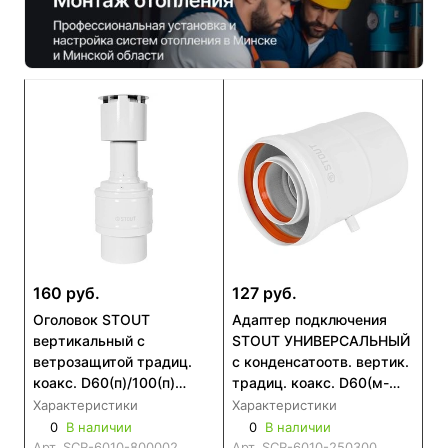
160 руб.
127 руб.
Оголовок STOUT
Адаптер подключения
вертикальный с
STOUT УНИВЕРСАЛЬНЫЙ
ветрозащитой традиц.
c конденсатоотв. вертик.
коакс. D60(п)/100(п)
традиц. коакс. D60(м-
БЕЛЫЙ узкий (SCR-6010-
м)/100(п-м)кроме
Характеристики
Характеристики
800002)
Immergas,Navien D75/100
0
В наличии
0
В наличии
(SCR-6010-250300)
Арт.
SCR-6010-800002
Арт.
SCR-6010-250300