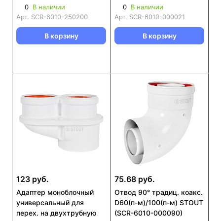
стар. (SCR-6010-250200)
0
В наличии
0
В наличии
Арт.
SCR-6010-250200
Арт.
SCR-6010-000021
В корзину
В корзину
123 руб.
75.68 руб.
Адаптер моноблочный
Отвод 90° традиц. коакс.
универсальный для
D60(п-м)/100(п-м) STOUT
перех. на двухтрубную
(SCR-6010-000090)