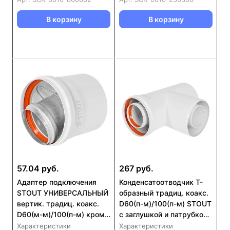
В корзину
В корзину
57.04 руб.
267 руб.
Адаптер подключения
Конденсатоотводчик Т-
STOUT УНИВЕРСАЛЬНЫЙ
образный традиц. коакс.
вертик. традиц. коакс.
D60(п-м)/100(п-м) STOUT
D60(м-м)/100(п-м) кроме
с заглушкой и патрубком
Immergas, Navien D75/100
(SCR-6010-000021)
Характеристики
Характеристики