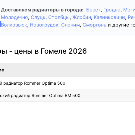
Доставляем радиаторы в города:
Брест
,
Гродно
,
Моги
Молодечно
,
Слуцк
,
Столбцы
,
Жлобин
,
Калинковичи
,
Ре
Волковыск
,
Новогрудок
,
Слоним
,
Сморгонь
и другие г
ы - цены в Гомеле 2026
ие
 радиатор Rommer Optima 500
ский радиатор Rommer Optima BM 500