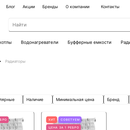
Блог
Акции
Бренды
О компании
Контакты
котлы
Водонагреватели
Буфферные емкости
Рад
Радиаторы
улярные
Наличие
Минимальная цена
Бренд
ЕБРО
ХИТ
СОВЕТУЕМ
ЦЕНА ЗА 1 РЕБРО