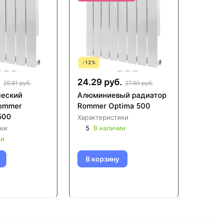
-
12
%
.
24.29 руб.
29.81 руб.
27.60 руб.
ческий
Алюминиевый радиатор
ommer
Rommer Optima 500
500
Характеристики
ки
5
В наличии
ии
В корзину