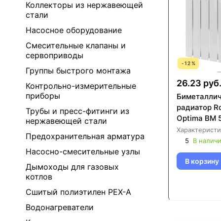
Коллекторы из нержавеющей
стали
Насосное оборудование
Смесительные клапаны и
сервоприводы
-
12
%
Группы быстрого монтажа
26.23 руб
Контрольно-измерительные
приборы
Биметалли
радиатор R
Трубы и пресс-фитинги из
Optima BM 
нержавеющей стали
Характеристи
Предохранительная арматура
5
В налич
Насосно-смесительные узлы
В корзину
Дымоходы для газовых
котлов
Сшитый полиэтилен PEX-A
Водонагреватели