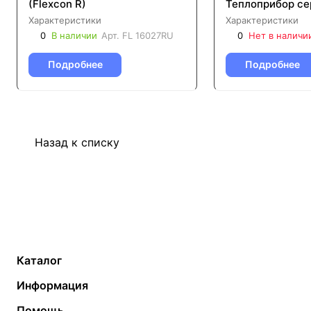
(Flexcon R)
Теплоприбор се
Характеристики
Характеристики
0
В наличии
Арт.
FL 16027RU
0
Нет в наличи
Подробнее
Подробнее
Назад к списку
Каталог
Газовые котлы
Водонагреватели
Информация
Твердотопливные котлы
Теплый пол
О компании
Помощь