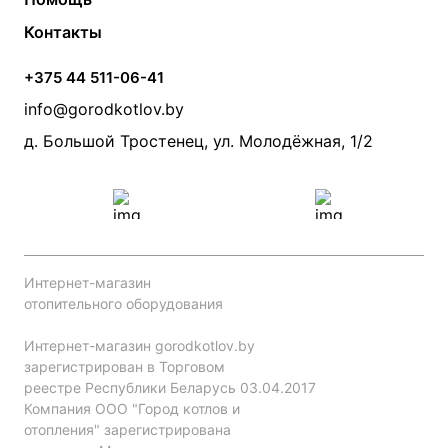
Электрические котлы
Радиаторы
Контакты
Условия оплаты
Контакты
Банные печи
Насосы
Статьи
Условия доставки
Камины и печи
Дымоходы
Акции
+375 44 511-06-41
Монтаж систем отопления
Производители
info@gorodkotlov.by
Прайс по монтажу систем отопления
Проект систем отопления
д. Большой Тростенец, ул. Молодёжная, 1/2
Интернет-магазин
отопительного оборудования
Интернет-магазин gorodkotlov.by
зарегистрирован в Торговом
реестре Республики Беларусь 03.04.2017
Компания ООО "Город котлов и
отопления" зарегистрирована