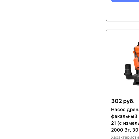
302 руб.
Насос дрен
фекальный 
21 (с измел
2000 Вт, 30
чугун, попл
Характеристи