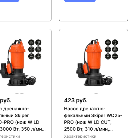
руб.
423 руб.
с дренажнo-
Насос дренажнo-
льный Skiper
фекальный Skiper WQ25-
-PRO (нож WILD
PRO (нож WILD CUT,
3000 Вт, 350 л/мин,
2500 Вт, 310 л/мин,
, попл.выкл)
чугун, попл.выкл)
теристики
Характеристики