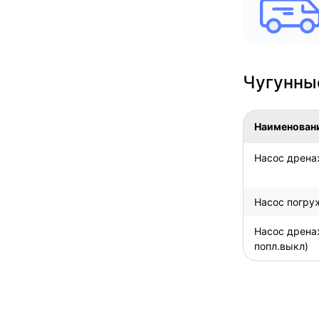
Чугунны
Наименован
Насос дренаж
Насос погру
Насос дренаж
попл.выкл)