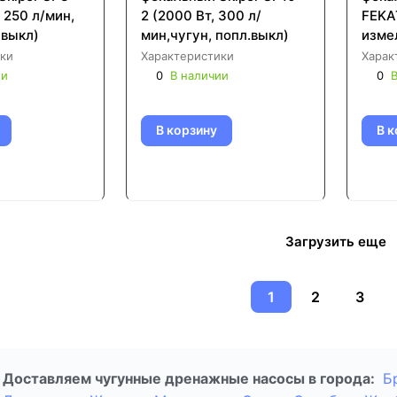
, 250 л/мин,
2 (2000 Вт, 300 л/
FEKA
.выкл)
мин,чугун, попл.выкл)
изме
ки
Характеристики
Харак
ии
0
В наличии
0
В
В корзину
В к
Загрузить еще
1
2
3
Доставляем чугунные дренажные насосы в города:
Б