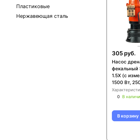
Пластиковые
Нержавеющая сталь
305 руб.
Насос дрен
фекальный 
1.5X (с изм
1500 Вт, 25
чугун, попл
Характеристи
0
В налич
В корзину