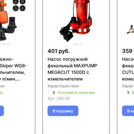
401 руб.
359 
ажнo-
Насос погружной
Насо
Skiper WQ8-
фекальный MAXPUMP
фека
ельчителем,
MEGACUT 1500D с
CUTL
0 л/мин,
измельчителем
изме
.выкл)
ки
Характеристики
Харак
ии
5
Уточняйте наличие
5
В
Арт.
390.99
В корзину
В к