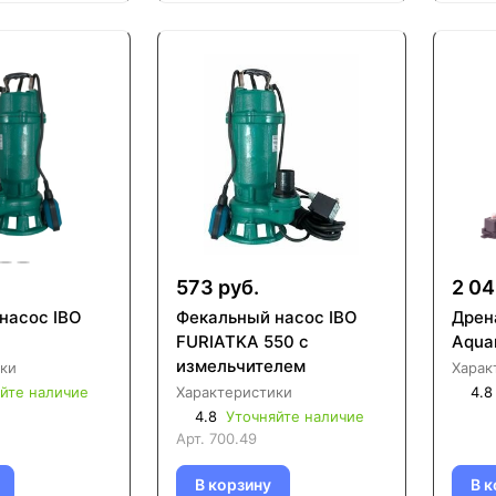
573 руб.
2 04
насос IBO
Фекальный насос IBO
Дрен
FURIATKA 550 с
Aqua
измельчителем
ки
Харак
йте наличие
Характеристики
4.8
4.8
Уточняйте наличие
Арт.
700.49
В корзину
В к