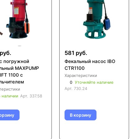
руб.
581 руб.
с погружной
Фекальный насос IBO
льный MAXPUMP
CTR1100
IFT 1100 с
Характеристики
льчителем
0
Уточняйте наличие
Арт.
730.24
теристики
 наличии
Арт.
337.58
орзину
В корзину