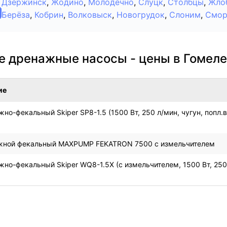
Дзержинск
,
Жодино
,
Молодечно
,
Слуцк
,
Столбцы
,
Жло
Берёза
,
Кобрин
,
Волковыск
,
Новогрудок
,
Слоним
,
Смор
е дренажные насосы - цены в Гомеле
ие
нo-фекальный Skiper SP8-1.5 (1500 Вт, 250 л/мин, чугун, попл.
жной фекальный MAXPUMP FEKATRON 7500 с измельчителем
нo-фекальный Skiper WQ8-1.5X (с измельчителем, 1500 Вт, 250 