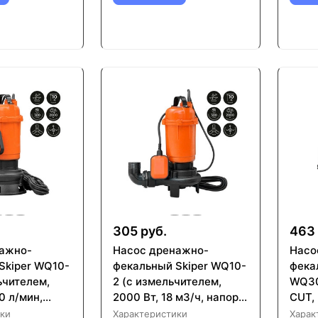
305 руб.
463 
ажнo-
Насос дренажнo-
Насо
Skiper WQ10-
фекальный Skiper WQ10-
фека
ьчителем,
2 (с измельчителем,
WQ30
0 л/мин,
2000 Вт, 18 м3/ч, напор
CUT, 
.выкл)
до 10 м, попл.выкл)
чугун
ки
Характеристики
Харак