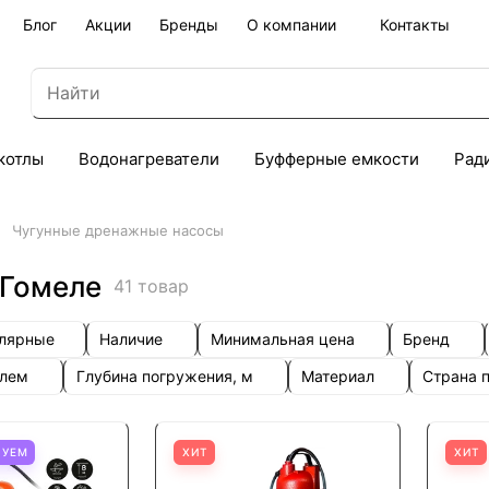
Блог
Акции
Бренды
О компании
Контакты
котлы
Водонагреватели
Буфферные емкости
Рад
Чугунные дренажные насосы
 Гомеле
41 товар
улярные
Наличие
Минимальная цена
Бренд
елем
Глубина погружения, м
Материал
Страна 
ТУЕМ
ХИТ
ХИТ