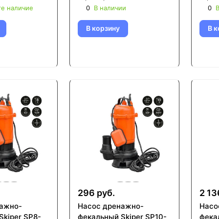
те наличие
0
В наличии
0
В
В корзину
В к
296 руб.
2 13
ажнo-
Насос дренажнo-
Насо
Skiper SP8-
фекальный Skiper SP10-
фека