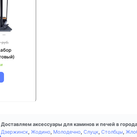
 руб.
набор
товый)
ии
Доставляем аксессуары для каминов и печей в города
Дзержинск
,
Жодино
,
Молодечно
,
Слуцк
,
Столбцы
,
Жло