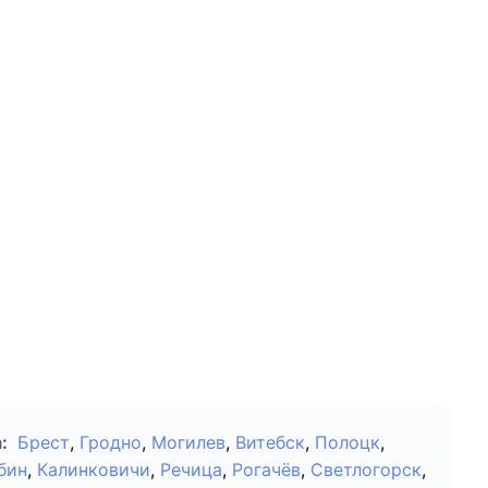
:
Брест
,
Гродно
,
Могилев
,
Витебск
,
Полоцк
,
бин
,
Калинковичи
,
Речица
,
Рогачёв
,
Светлогорск
,