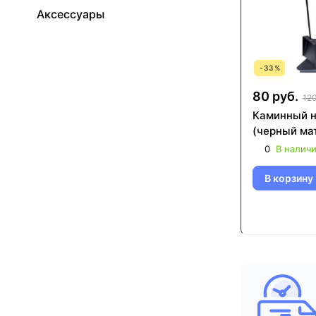
Аксессуары
-
33
%
80 руб.
120
Каминный 
(черный ма
0
В налич
В корзину