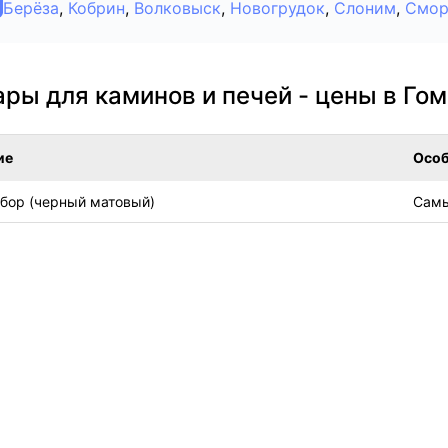
Берёза
,
Кобрин
,
Волковыск
,
Новогрудок
,
Слоним
,
Смор
ры для каминов и печей - цены в Го
ие
Особ
бор (черный матовый)
Сам