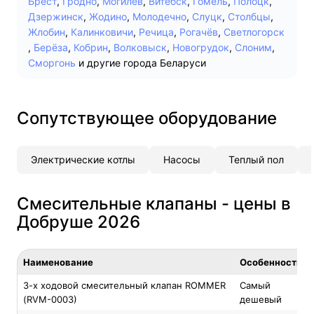
Брест
,
Гродно
,
Могилев
,
Витебск
,
Гомель
,
Полоцк
,
Дзержинск
,
Жодино
,
Молодечно
,
Слуцк
,
Столбцы
,
Жлобин
,
Калинковичи
,
Речица
,
Рогачёв
,
Светлогорск
,
Берёза
,
Кобрин
,
Волковыск
,
Новогрудок
,
Слоним
,
Сморгонь
и другие города Беларуси
Сопутствующее оборудование
Электрические котлы
Насосы
Теплый пол
Смесительные клапаны - цены в
Добруше 2026
Наименование
Особенность
3-х ходовой смесительный клапан ROMMER
Самый
(RVM-0003)
дешевый