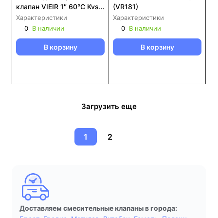
клапан VIEIR 1″ 60°C Kvs-
(VR181)
9 (VR238)
Характеристики
Характеристики
0
В наличии
0
В наличии
В корзину
В корзину
Загрузить еще
1
2
Доставляем смесительные клапаны в города: