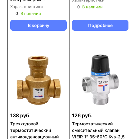
Характеристики
температуры VIEIR
Характеристики
0
В наличии
(VR1138)
0
В наличии
В корзину
Подробнее
138 руб.
126 руб.
Трехходовой
Термостатический
термостатический
смесительный клапан
антиконденсационный
VIEIR 1″ 35-60°C Kvs-2,5