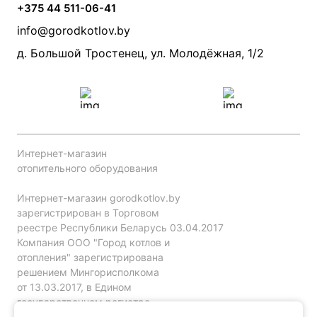
Камины и печи
Дымоходы
Акции
+375 44 511-06-41
Монтаж систем отопления
Производители
info@gorodkotlov.by
Прайс по монтажу систем отопления
Проект систем отопления
д. Большой Тростенец, ул. Молодёжная, 1/2
Интернет-магазин
отопительного оборудования
Интернет-магазин gorodkotlov.by
зарегистрирован в Торговом
реестре Республики Беларусь 03.04.2017
Компания ООО "Город котлов и
отопления" зарегистрирована
решением Мингорисполкома
от 13.03.2017, в Едином
государственном регистре
юр. лиц и индивидуальных