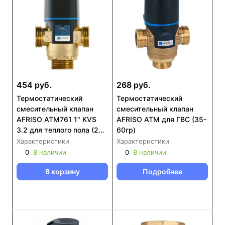
454 руб.
268 руб.
Термостатический
Термостатический
смесительный клапан
смесительный клапан
AFRISO ATM761 1" KVS
AFRISO ATM для ГВС (35-
3.2 для теплого пола (20-
60гр)
43гр) (12 761 10)
Характеристики
Характеристики
0
В наличии
0
В наличии
В корзину
Подробнее