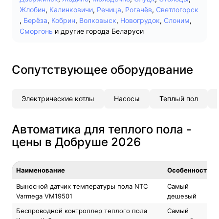
Жлобин
,
Калинковичи
,
Речица
,
Рогачёв
,
Светлогорск
,
Берёза
,
Кобрин
,
Волковыск
,
Новогрудок
,
Слоним
,
Сморгонь
и другие города Беларуси
Сопутствующее оборудование
Электрические котлы
Насосы
Теплый пол
Автоматика для теплого пола -
цены в Добруше 2026
Наименование
Особенность
Выносной датчик температуры пола NTC
Самый
Varmega VM19501
дешевый
Беспроводной контроллер теплого пола
Самый