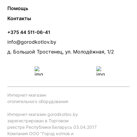
Твердотопливные котлы
Теплый пол
О компании
Помощь
Электрические котлы
Радиаторы
Контакты
Условия оплаты
Контакты
Банные печи
Насосы
Статьи
Условия доставки
Камины и печи
Дымоходы
Акции
+375 44 511-06-41
Монтаж систем отопления
Производители
info@gorodkotlov.by
Прайс по монтажу систем отопления
Проект систем отопления
д. Большой Тростенец, ул. Молодёжная, 1/2
Интернет-магазин
отопительного оборудования
Интернет-магазин gorodkotlov.by
зарегистрирован в Торговом
реестре Республики Беларусь 03.04.2017
Компания ООО "Город котлов и