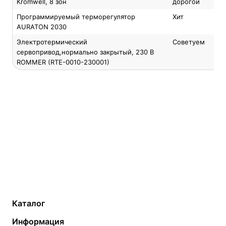
Kromwell, 8 зон
дорогой
Программируемый терморегулятор
Хит
AURATON 2030
Электротермический
Советуем
сервопривод,нормально закрытый, 230 В
ROMMER (RTE-0010-230001)
Каталог
Газовые котлы
Водонагреватели
Информация