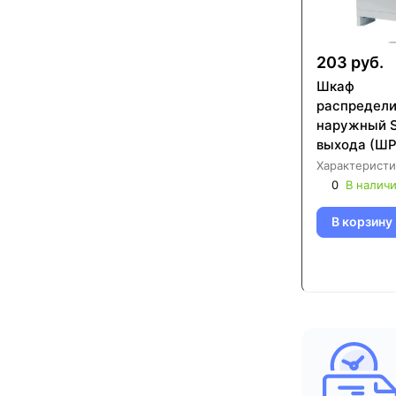
203 руб.
Шкаф
распредел
наружный 
выхода (ШР
651х120х70
Характеристи
000810)
0
В налич
В корзину