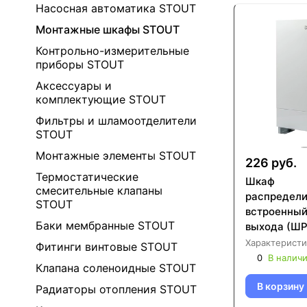
Насосная автоматика STOUT
Монтажные шкафы STOUT
Контрольно-измерительные
приборы STOUT
Аксессуары и
комплектующие STOUT
Фильтры и шламоотделители
STOUT
Монтажные элементы STOUT
226 руб.
Термостатические
Шкаф
смесительные клапаны
распредел
STOUT
встроенный
Баки мембранные STOUT
выхода (ШР
670х125х74
Характеристи
Фитинги винтовые STOUT
0002-00081
0
В налич
Клапана соленоидные STOUT
В корзину
Радиаторы отопления STOUT