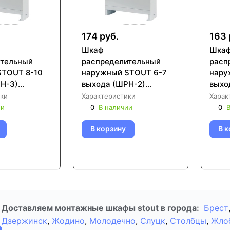
174 руб.
163 
Шкаф
Шка
ительный
распределительный
расп
STOUT 8-10
наружный STOUT 6-7
нару
Н-3)
выхода (ШРН-2)
выхо
4 (SCC-0001-
651х120х554 (SCC-0001-
651х
ки
Характеристики
Харак
000067)
0000
ии
0
В наличии
0
В
В корзину
В к
Доставляем монтажные шкафы stout в города:
Брест
Дзержинск
,
Жодино
,
Молодечно
,
Слуцк
,
Столбцы
,
Жло