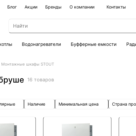
Блог
Акции
Бренды
О компании
Контакты
котлы
Водонагреватели
Буфферные емкости
Рад
Монтажные шкафы STOUT
бруше
16 товаров
улярные
Наличие
Минимальная цена
Страна пр