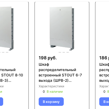
198 руб.
186 
Шкаф
Шка
ительный
распределительный
расп
 STOUT 8-10
встроенный STOUT 6-7
встр
В-3)
выхода (ШРВ-2)
выхо
6 (SCC-
670х125х596 (SCC-
670х
ки
Характеристики
Харак
0)
0002-000067)
0002
ии
0
В наличии
0
В
В корзину
В к