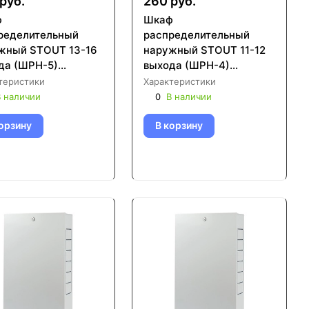
руб.
260 руб.
ф
Шкаф
ределительный
распределительный
жный STOUT 13-16
наружный STOUT 11-12
да (ШРН-5)
выхода (ШРН-4)
120х1004 (SCC-
651х120х854 (SCC-0001-
теристики
Характеристики
-001316)
001112)
 наличии
0
В наличии
орзину
В корзину