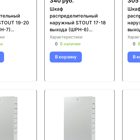
340 руб.
305 
Шкаф
Шка
ительный
распределительный
расп
STOUT 19-20
наружный STOUT 17-18
нару
Н-7)
выхода (ШРН-6)
выхо
04 (SCC-
651х120х1154 (SCC-
651х
ки
Характеристики
Харак
0)
0001-001718)
0001
ии
0
В наличии
0
В
В корзину
В к