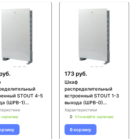
руб.
173 руб.
ф
Шкаф
ределительный
распределительный
оенный STOUT 4-5
встроенный STOUT 1-3
да (ШРВ-1)
выхода (ШРВ-0)
125х496 (SCC-
670х125х404 (SCC-
теристики
Характеристики
-000045)
0002-000013)
 наличии
0
Уточняйте наличие
орзину
В корзину