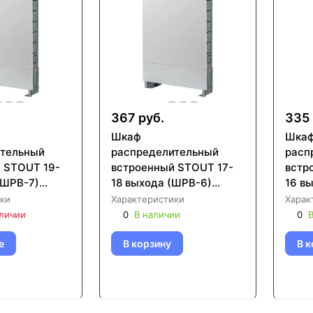
367 руб.
335 
Шкаф
Шка
ительный
распределительный
расп
 STOUT 19-
встроенный STOUT 17-
встр
(ШРВ-7)
18 выхода (ШРВ-6)
16 в
46 (SCC-
670х125х1196 (SCC-
670х
ки
Характеристики
Харак
0)
0002-001718)
0002
аличии
0
В наличии
0
В
е
В корзину
В к