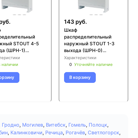
руб.
143 руб.
ф
Шкаф
ределительный
распределительный
жный STOUT 4-5
наружный STOUT 1-3
да (ШРН-1)
выхода (ШРН-0)
120х454 (SCC-0001-
651х120х365 (SCC-0001-
теристики
Характеристики
45)
000013)
 наличии
0
Уточняйте наличие
орзину
В корзину
,
Гродно
,
Могилев
,
Витебск
,
Гомель
,
Полоцк
,
бин
,
Калинковичи
,
Речица
,
Рогачёв
,
Светлогорск
,