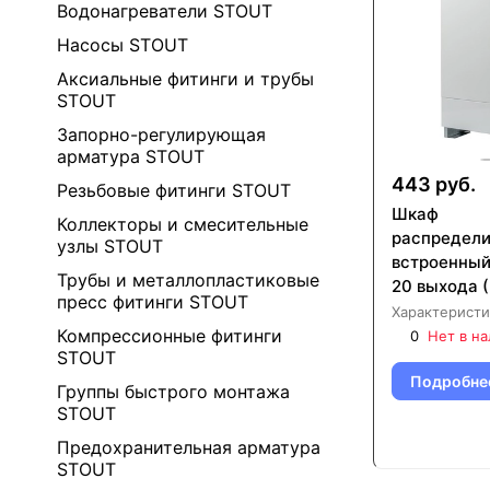
Водонагреватели STOUT
Насосы STOUT
Аксиальные фитинги и трубы
STOUT
Запорно-регулирующая
арматура STOUT
443 руб.
Резьбовые фитинги STOUT
Шкаф
Коллекторы и смесительные
распредел
узлы STOUT
встроенный
Трубы и металлопластиковые
20 выхода 
пресс фитинги STOUT
670х125х13
Характеристи
0002-00192
Компрессионные фитинги
0
Нет в н
STOUT
Подробне
Группы быстрого монтажа
STOUT
Предохранительная арматура
STOUT