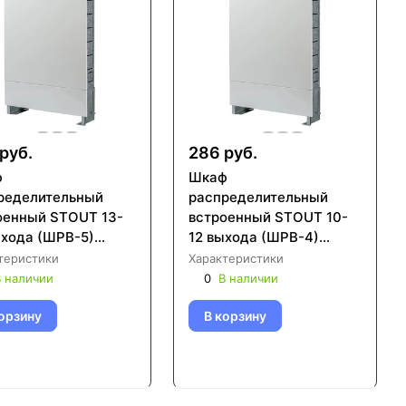
руб.
286 руб.
ф
Шкаф
ределительный
распределительный
оенный STOUT 13-
встроенный STOUT 10-
ыхода (ШРВ-5)
12 выхода (ШРВ-4)
125х1046 (SCC-
670х125х896 (SCC-
теристики
Характеристики
-001316)
0002-001112)
 наличии
0
В наличии
орзину
В корзину