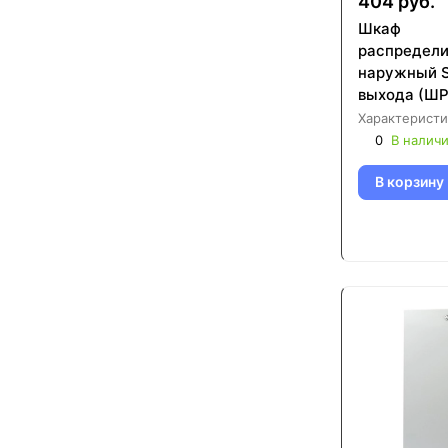
404 руб.
Шкаф
распредел
наружный 
выхода (ШР
651х120х13
Характеристи
0001-00192
0
В налич
В корзину