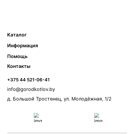
Каталог
Газовые котлы
Водонагреватели
Информация
Твердотопливные котлы
Теплый пол
О компании
Помощь
Электрические котлы
Радиаторы
Контакты
Условия оплаты
Контакты
Банные печи
Насосы
Статьи
Условия доставки
Камины и печи
Дымоходы
Акции
+375 44 521-06-41
Монтаж систем отопления
Производители
info@gorodkotlov.by
Прайс по монтажу систем отопления
Проект систем отопления
д. Большой Тростенец, ул. Молодёжная, 1/2