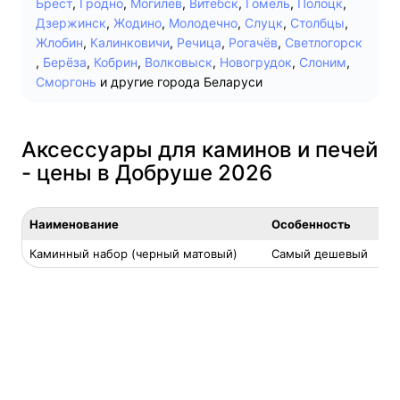
Брест
,
Гродно
,
Могилев
,
Витебск
,
Гомель
,
Полоцк
,
Дзержинск
,
Жодино
,
Молодечно
,
Слуцк
,
Столбцы
,
Жлобин
,
Калинковичи
,
Речица
,
Рогачёв
,
Светлогорск
,
Берёза
,
Кобрин
,
Волковыск
,
Новогрудок
,
Слоним
,
Сморгонь
и другие города Беларуси
Аксессуары для каминов и печей
- цены в Добруше 2026
Наименование
Особенность
Ц
Каминный набор (черный матовый)
Самый дешевый
8