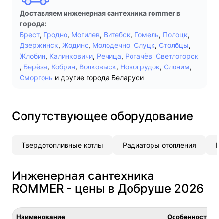
Доставляем инженерная сантехника rommer в
города:
Брест
,
Гродно
,
Могилев
,
Витебск
,
Гомель
,
Полоцк
,
Дзержинск
,
Жодино
,
Молодечно
,
Слуцк
,
Столбцы
,
Жлобин
,
Калинковичи
,
Речица
,
Рогачёв
,
Светлогорск
,
Берёза
,
Кобрин
,
Волковыск
,
Новогрудок
,
Слоним
,
Сморгонь
и другие города Беларуси
Сопутствующее оборудование
Твердотопливные котлы
Радиаторы отопления
Инженерная сантехника
ROMMER - цены в Добруше 2026
Наименование
Особенность