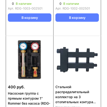
0
В наличии
0
В наличии
Арт.
RDG-1003-002501
Арт.
RDG-1002-002501
В корзину
В корзину
400 руб.
Стальной
распределительный
Насосная группа с
коллектор на 3
прямым контуром 1"
отопительных контура
Rommer без насоса (RDG-
ROMMER RDG-0018-