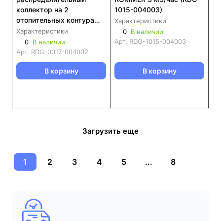
коллектор на 2
1015-004003)
отопительных контура
Характеристики
ROMMER RDG-0017
Характеристики
0
В наличии
Арт.
RDG-1015-004003
0
В наличии
Арт.
RDG-0017-004002
В корзину
В корзину
Загрузить еще
1
2
3
4
5
...
8