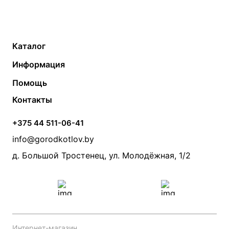
Каталог
Газовые котлы
Водонагреватели
Информация
Твердотопливные котлы
Теплый пол
О компании
Помощь
Электрические котлы
Радиаторы
Контакты
Условия оплаты
Контакты
Банные печи
Насосы
Статьи
Условия доставки
Камины и печи
Дымоходы
Акции
+375 44 511-06-41
Монтаж систем отопления
Производители
info@gorodkotlov.by
Прайс по монтажу систем отопления
Проект систем отопления
д. Большой Тростенец, ул. Молодёжная, 1/2
Интернет-магазин